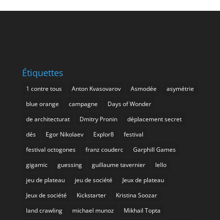
Étiquettes
1 contre tous
Anton Kvasovarov
Asmodée
asymétrie
blue orange
campagne
Days of Wonder
de architecturat
Dmitry Pronin
déplacement secret
dés
Egor Nikolaev
Explor8
festival
festival octogones
franz couderc
Garphill Games
gigamic
guessing
guillaume tavernier
Iello
jeu de plateau
jeu de société
Jeux de plateau
Jeux de société
Kickstarter
Kristina Soozar
land crawling
michael munoz
Mikhail Topta