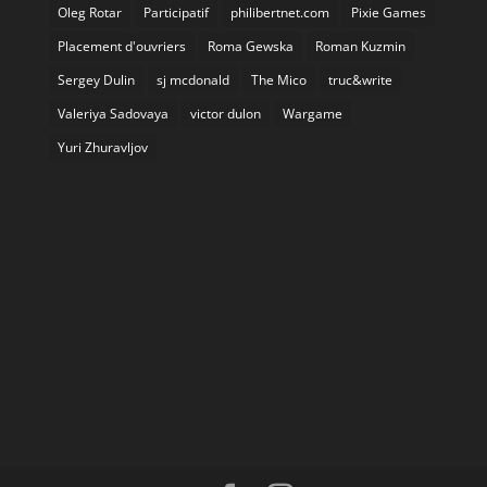
Oleg Rotar
Participatif
philibertnet.com
Pixie Games
Placement d'ouvriers
Roma Gewska
Roman Kuzmin
Sergey Dulin
sj mcdonald
The Mico
truc&write
Valeriya Sadovaya
victor dulon
Wargame
Yuri Zhuravljov