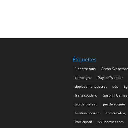
Étiquettes
1 contre tous
Anton Kvasovar
campagne
Days of Wonder
déplacement secret
dés
Eg
franz couderc
Garphill Games
jeu de plateau
jeu de société
Kristina Soozar
land crawling
Participatif
philibertnet.com