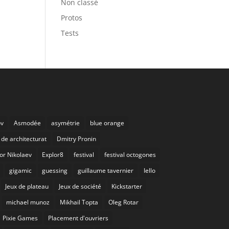
Non classé
Protos
Tests
ov
Asmodée
asymétrie
blue orange
de architecturat
Dmitry Pronin
or Nikolaev
Explor8
festival
festival octogones
gigamic
guessing
guillaume tavernier
Iello
Jeux de plateau
Jeux de société
Kickstarter
michael munoz
Mikhail Topta
Oleg Rotar
Pixie Games
Placement d'ouvriers