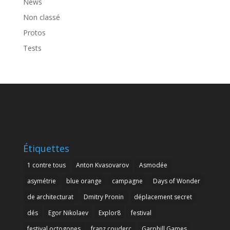
News
Non classé
Protos
Tests
Étiquettes
1 contre tous
Anton Kvasovarov
Asmodée
asymétrie
blue orange
campagne
Days of Wonder
de architecturat
Dmitry Pronin
déplacement secret
dés
Egor Nikolaev
Explor8
festival
festival octogones
franz couderc
Garphill Games