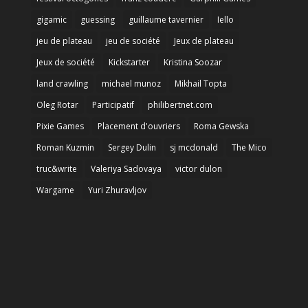
gigamic
guessing
guillaume tavernier
Iello
jeu de plateau
jeu de société
Jeux de plateau
Jeux de société
Kickstarter
Kristina Soozar
land crawling
michael munoz
Mikhail Topta
Oleg Rotar
Participatif
philibertnet.com
Pixie Games
Placement d'ouvriers
Roma Gewska
Roman Kuzmin
Sergey Dulin
sj mcdonald
The Mico
truc&write
Valeriya Sadovaya
victor dulon
Wargame
Yuri Zhuravljov