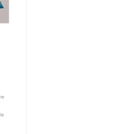
une
 le