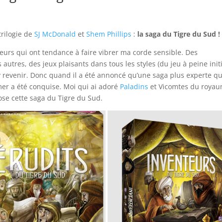
trilogie de
SJ McDonald
et
Shem Phillips
:
la saga du Tigre du Sud !
eurs qui ont tendance à faire vibrer ma corde sensible. Des
utres, des jeux plaisants dans tous les styles (du jeu à peine init
d’y revenir. Donc quand il a été annoncé qu’une saga plus experte q
mer a été conquise. Moi qui ai adoré
Paladins
et Vicomtes du roya
pose cette saga du Tigre du Sud.