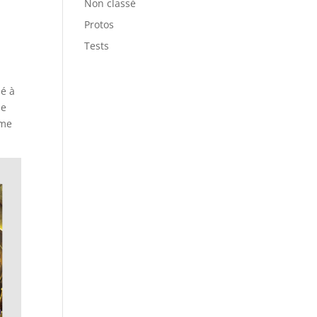
Non classé
Protos
Tests
ié à
ue
ume