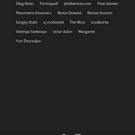
Oleg Rotar
Participatif
philibertnet.com
Pixie Games
Placement d'ouvriers
Roma Gewska
Roman Kuzmin
Sergey Dulin
sj mcdonald
The Mico
truc&write
Valeriya Sadovaya
victor dulon
Wargame
Yuri Zhuravljov