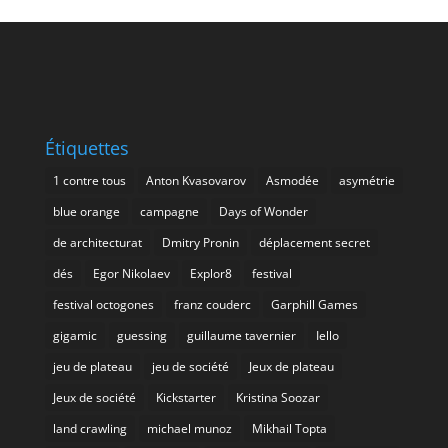
Étiquettes
1 contre tous
Anton Kvasovarov
Asmodée
asymétrie
blue orange
campagne
Days of Wonder
de architecturat
Dmitry Pronin
déplacement secret
dés
Egor Nikolaev
Explor8
festival
festival octogones
franz couderc
Garphill Games
gigamic
guessing
guillaume tavernier
Iello
jeu de plateau
jeu de société
Jeux de plateau
Jeux de société
Kickstarter
Kristina Soozar
land crawling
michael munoz
Mikhail Topta