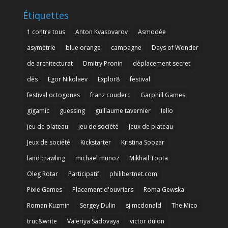
Étiquettes
1 contre tous
Anton Kvasovarov
Asmodée
asymétrie
blue orange
campagne
Days of Wonder
de architecturat
Dmitry Pronin
déplacement secret
dés
Egor Nikolaev
Explor8
festival
festival octogones
franz couderc
Garphill Games
gigamic
guessing
guillaume tavernier
Iello
jeu de plateau
jeu de société
Jeux de plateau
Jeux de société
Kickstarter
Kristina Soozar
land crawling
michael munoz
Mikhail Topta
Oleg Rotar
Participatif
philibertnet.com
Pixie Games
Placement d'ouvriers
Roma Gewska
Roman Kuzmin
Sergey Dulin
sj mcdonald
The Mico
truc&write
Valeriya Sadovaya
victor dulon