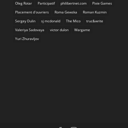
Oleg Rotar
Participatif
philibertnet.com
Pixie Games
Placement d'ouvriers
Roma Gewska
Roman Kuzmin
Sergey Dulin
sj mcdonald
The Mico
truc&write
Valeriya Sadovaya
victor dulon
Wargame
Yuri Zhuravljov