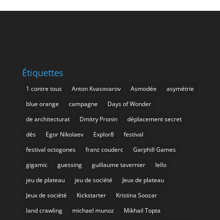
Étiquettes
1 contre tous
Anton Kvasovarov
Asmodée
asymétrie
blue orange
campagne
Days of Wonder
de architecturat
Dmitry Pronin
déplacement secret
dés
Egor Nikolaev
Explor8
festival
festival octogones
franz couderc
Garphill Games
gigamic
guessing
guillaume tavernier
Iello
jeu de plateau
jeu de société
Jeux de plateau
Jeux de société
Kickstarter
Kristina Soozar
land crawling
michael munoz
Mikhail Topta