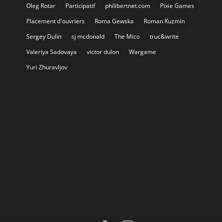
Oleg Rotar
Participatif
philibertnet.com
Pixie Games
Placement d'ouvriers
Roma Gewska
Roman Kuzmin
Sergey Dulin
sj mcdonald
The Mico
truc&write
Valeriya Sadovaya
victor dulon
Wargame
Yuri Zhuravljov