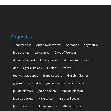
Étiquettes
1 contre tous
Anton Kvasovarov
Asmodée
asymétrie
blue orange
campagne
Days of Wonder
de architecturat
Dmitry Pronin
déplacement secret
dés
Egor Nikolaev
Explor8
festival
festival octogones
franz couderc
Garphill Games
gigamic
guessing
guillaume tavernier
Iello
jeu de plateau
jeu de société
Jeux de plateau
Jeux de société
Kickstarter
Kristina Soozar
land crawling
michael munoz
Mikhail Topta