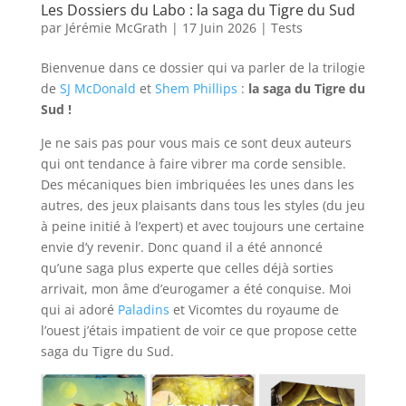
Les Dossiers du Labo : la saga du Tigre du Sud
par
Jérémie McGrath
|
17 Juin 2026
|
Tests
Bienvenue dans ce dossier qui va parler de la trilogie
de
SJ McDonald
et
Shem Phillips
:
la saga du Tigre du
Sud !
Je ne sais pas pour vous mais ce sont deux auteurs
qui ont tendance à faire vibrer ma corde sensible.
Des mécaniques bien imbriquées les unes dans les
autres, des jeux plaisants dans tous les styles (du jeu
à peine initié à l’expert) et avec toujours une certaine
envie d’y revenir. Donc quand il a été annoncé
qu’une saga plus experte que celles déjà sorties
arrivait, mon âme d’eurogamer a été conquise. Moi
qui ai adoré
Paladins
et Vicomtes du royaume de
l’ouest j’étais impatient de voir ce que propose cette
saga du Tigre du Sud.