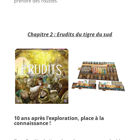
prendre des roustes.
l
l
Chapitre 2 : Erudits du tigre du sud
l
l
10 ans après l’exploration, place à la
connaissance !
l