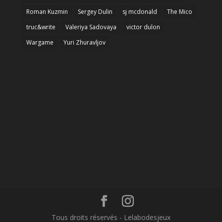
Roman Kuzmin
Sergey Dulin
sj mcdonald
The Mico
truc&write
Valeriya Sadovaya
victor dulon
Wargame
Yuri Zhuravljov
Tous droits réservés - Lelabodesjeux