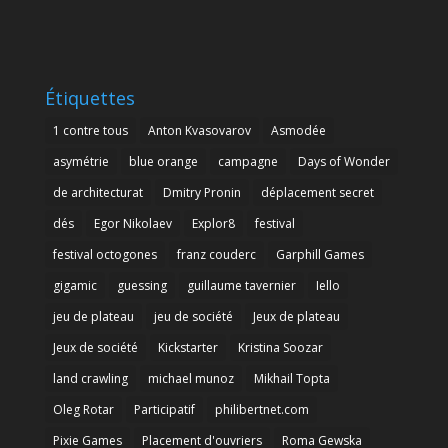
Étiquettes
1 contre tous
Anton Kvasovarov
Asmodée
asymétrie
blue orange
campagne
Days of Wonder
de architecturat
Dmitry Pronin
déplacement secret
dés
Egor Nikolaev
Explor8
festival
festival octogones
franz couderc
Garphill Games
gigamic
guessing
guillaume tavernier
Iello
jeu de plateau
jeu de société
Jeux de plateau
Jeux de société
Kickstarter
Kristina Soozar
land crawling
michael munoz
Mikhail Topta
Oleg Rotar
Participatif
philibertnet.com
Pixie Games
Placement d'ouvriers
Roma Gewska