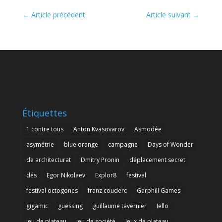
←
Article précédent
Article suivant
→
Étiquettes
1 contre tous
Anton Kvasovarov
Asmodée
asymétrie
blue orange
campagne
Days of Wonder
de architecturat
Dmitry Pronin
déplacement secret
dés
Egor Nikolaev
Explor8
festival
festival octogones
franz couderc
Garphill Games
gigamic
guessing
guillaume tavernier
Iello
jeu de plateau
jeu de société
Jeux de plateau