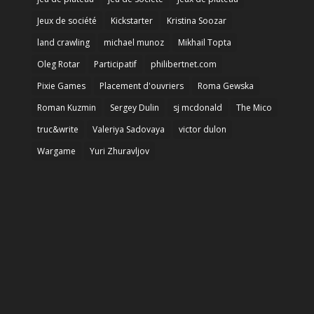
Jeux de société
Kickstarter
Kristina Soozar
land crawling
michael munoz
Mikhail Topta
Oleg Rotar
Participatif
philibertnet.com
Pixie Games
Placement d'ouvriers
Roma Gewska
Roman Kuzmin
Sergey Dulin
sj mcdonald
The Mico
truc&write
Valeriya Sadovaya
victor dulon
Wargame
Yuri Zhuravljov