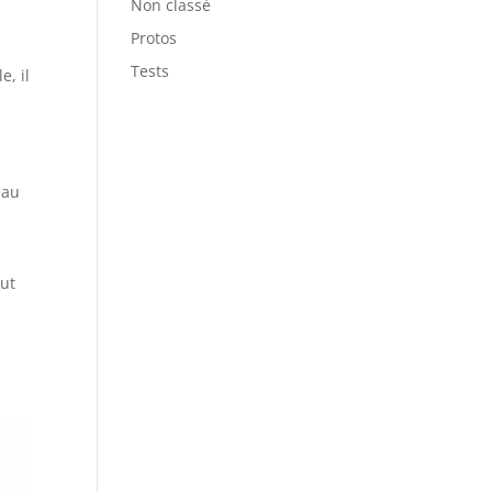
Non classé
Protos
Tests
e, il
eau
aut