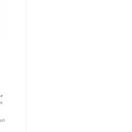
se
de
 un