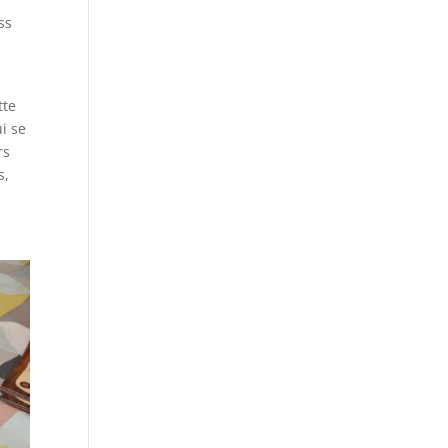
ss
e
tte
i se
rs
s,