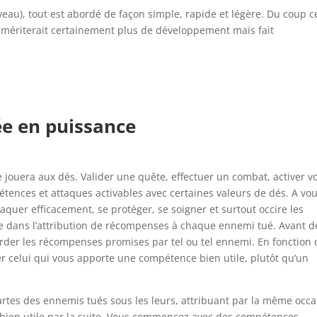
eau), tout est abordé de façon simple, rapide et légère. Du coup c
mériterait certainement plus de développement mais fait
ée en puissance
 jouera aux dés. Valider une quête, effectuer un combat, activer v
ences et attaques activables avec certaines valeurs de dés. A vo
aquer efficacement, se protéger, se soigner et surtout occire les
ide dans l’attribution de récompenses à chaque ennemi tué. Avant d
egarder les récompenses promises par tel ou tel ennemi. En fonction
uer celui qui vous apporte une compétence bien utile, plutôt qu’un
artes des ennemis tués sous les leurs, attribuant par la même occ
bien utile par la suite. Vous commencez avec des compétences