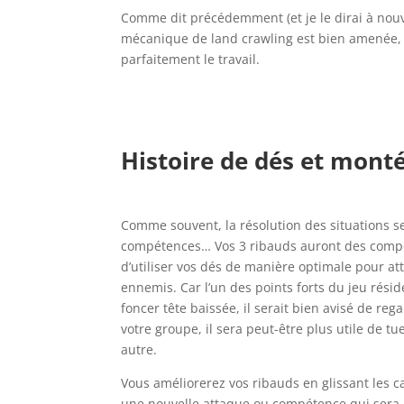
Comme dit précédemment (et je le dirai à nouv
mécanique de land crawling est bien amenée, 
parfaitement le travail.
l
l
Histoire de dés et mont
l
Comme souvent, la résolution des situations se
compétences… Vos 3 ribauds auront des compét
d’utiliser vos dés de manière optimale pour att
ennemis. Car l’un des points forts du jeu rés
foncer tête baissée, il serait bien avisé de r
votre groupe, il sera peut-être plus utile de t
autre.
Vous améliorerez vos ribauds en glissant les c
une nouvelle attaque ou compétence qui sera 