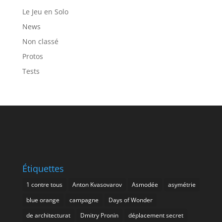
Le Jeu en Solo
News
Non classé
Protos
Tests
Étiquettes
1 contre tous
Anton Kvasovarov
Asmodée
asymétrie
blue orange
campagne
Days of Wonder
de architecturat
Dmitry Pronin
déplacement secret