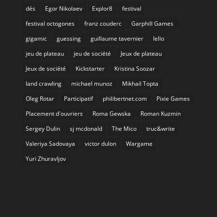
dés
Egor Nikolaev
Explor8
festival
festival octogones
franz couderc
Garphill Games
gigamic
guessing
guillaume tavernier
Iello
jeu de plateau
jeu de société
Jeux de plateau
Jeux de société
Kickstarter
Kristina Soozar
land crawling
michael munoz
Mikhail Topta
Oleg Rotar
Participatif
philibertnet.com
Pixie Games
Placement d'ouvriers
Roma Gewska
Roman Kuzmin
Sergey Dulin
sj mcdonald
The Mico
truc&write
Valeriya Sadovaya
victor dulon
Wargame
Yuri Zhuravljov