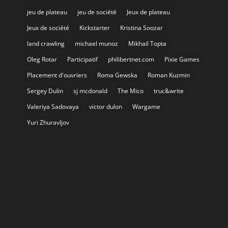
jeu de plateau
jeu de société
Jeux de plateau
Jeux de société
Kickstarter
Kristina Soozar
land crawling
michael munoz
Mikhail Topta
Oleg Rotar
Participatif
philibertnet.com
Pixie Games
Placement d'ouvriers
Roma Gewska
Roman Kuzmin
Sergey Dulin
sj mcdonald
The Mico
truc&write
Valeriya Sadovaya
victor dulon
Wargame
Yuri Zhuravljov