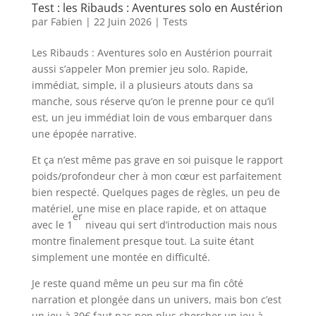
Test : les Ribauds : Aventures solo en Austérion
par
Fabien
|
22 Juin 2026
|
Tests
Les Ribauds : Aventures solo en Austérion pourrait
aussi s’appeler Mon premier jeu solo. Rapide,
immédiat, simple, il a plusieurs atouts dans sa
manche, sous réserve qu’on le prenne pour ce qu’il
est, un jeu immédiat loin de vous embarquer dans
une épopée narrative.
Et ça n’est même pas grave en soi puisque le rapport
poids/profondeur cher à mon cœur est parfaitement
bien respecté. Quelques pages de règles, un peu de
matériel, une mise en place rapide, et on attaque
er
avec le 1
niveau qui sert d’introduction mais nous
montre finalement presque tout. La suite étant
simplement une montée en difficulté.
Je reste quand même un peu sur ma fin côté
narration et plongée dans un univers, mais bon c’est
un jeu à 30€ faut pas non plus chercher un jeu à