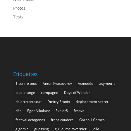
Protos
Tests
Étiquettes
1 contre tous
Anton Kvasovarov
Asmodée
asymétrie
blue orange
campagne
Days of Wonder
de architecturat
Dmitry Pronin
déplacement secret
dés
Egor Nikolaev
Explor8
festival
festival octogones
franz couderc
Garphill Games
gigamic
guessing
guillaume tavernier
Iello