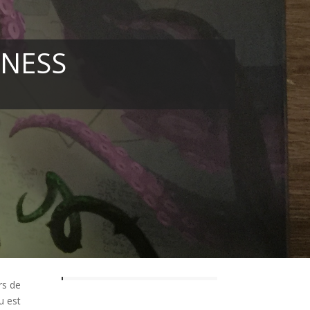
DNESS
rs de
u est