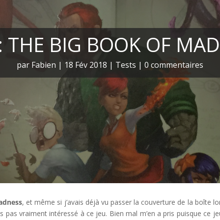
: THE BIG BOOK OF MA
par
Fabien
|
18 Fév 2018
|
Tests
|
0 commentaires
adness
, et même si j’avais déjà vu passer la couverture de la boîte lo
is pas vraiment intéressé à ce jeu. Bien mal m’en a pris puisque ce je