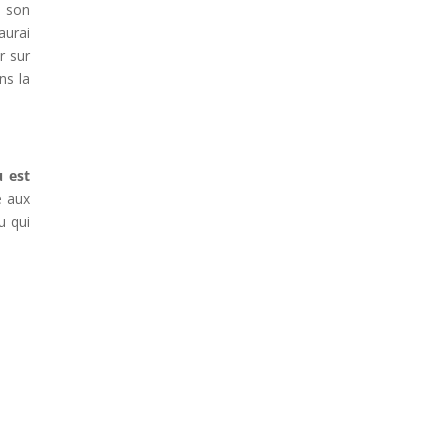
s son
aurai
r sur
ns la
u est
é aux
u qui