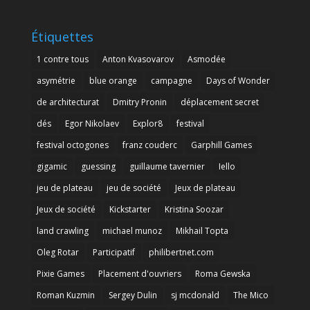
Étiquettes
1 contre tous
Anton Kvasovarov
Asmodée
asymétrie
blue orange
campagne
Days of Wonder
de architecturat
Dmitry Pronin
déplacement secret
dés
Egor Nikolaev
Explor8
festival
festival octogones
franz couderc
Garphill Games
gigamic
guessing
guillaume tavernier
Iello
jeu de plateau
jeu de société
Jeux de plateau
Jeux de société
Kickstarter
Kristina Soozar
land crawling
michael munoz
Mikhail Topta
Oleg Rotar
Participatif
philibertnet.com
Pixie Games
Placement d'ouvriers
Roma Gewska
Roman Kuzmin
Sergey Dulin
sj mcdonald
The Mico