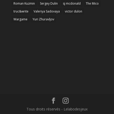
Roman Kuzmin
Sergey Dulin
sj mcdonald
The Mico
truc&write
Valeriya Sadovaya
victor dulon
Wargame
Yuri Zhuravljov
Tous droits réservés - Lelabodesjeux