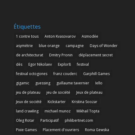
Étiquettes
1 contre tous
Anton Kvasovarov
Asmodée
asymétrie
blue orange
campagne
Days of Wonder
de architecturat
Dmitry Pronin
déplacement secret
dés
Egor Nikolaev
Explor8
festival
festival octogones
franz couderc
Garphill Games
gigamic
guessing
guillaume tavernier
Iello
jeu de plateau
jeu de société
Jeux de plateau
Jeux de société
Kickstarter
Kristina Soozar
land crawling
michael munoz
Mikhail Topta
Oleg Rotar
Participatif
philibertnet.com
Pixie Games
Placement d'ouvriers
Roma Gewska