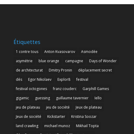
Étiquettes
1 contre tous
Anton Kvasovarov
Asmodée
asymétrie
blue orange
campagne
Days of Wonder
de architecturat
Dmitry Pronin
déplacement secret
dés
Egor Nikolaev
Explor8
festival
festival octogones
franz couderc
Garphill Games
gigamic
guessing
guillaume tavernier
Iello
jeu de plateau
jeu de société
Jeux de plateau
Jeux de société
Kickstarter
Kristina Soozar
land crawling
michael munoz
Mikhail Topta