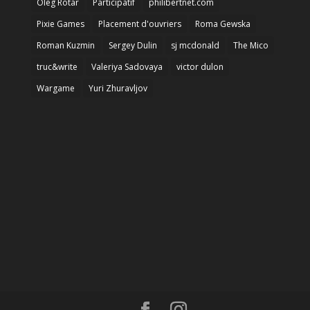
Oleg Rotar
Participatif
philibertnet.com
Pixie Games
Placement d'ouvriers
Roma Gewska
Roman Kuzmin
Sergey Dulin
sj mcdonald
The Mico
truc&write
Valeriya Sadovaya
victor dulon
Wargame
Yuri Zhuravljov