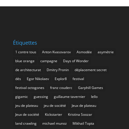
Étiquettes
1 contre tous
Anton Kvasovarov
Asmodée
asymétrie
blue orange
campagne
Days of Wonder
de architecturat
Dmitry Pronin
déplacement secret
dés
Egor Nikolaev
Explor8
festival
festival octogones
franz couderc
Garphill Games
gigamic
guessing
guillaume tavernier
Iello
jeu de plateau
jeu de société
Jeux de plateau
Jeux de société
Kickstarter
Kristina Soozar
land crawling
michael munoz
Mikhail Topta