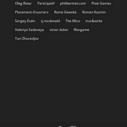
Oleg Rotar
Participatif
philibertnet.com
Pixie Games
Placement d'ouvriers
Roma Gewska
Roman Kuzmin
Sergey Dulin
sj mcdonald
The Mico
truc&write
Valeriya Sadovaya
victor dulon
Wargame
Yuri Zhuravljov