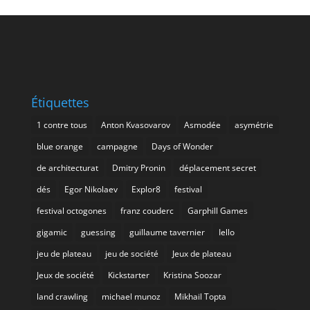
Étiquettes
1 contre tous
Anton Kvasovarov
Asmodée
asymétrie
blue orange
campagne
Days of Wonder
de architecturat
Dmitry Pronin
déplacement secret
dés
Egor Nikolaev
Explor8
festival
festival octogones
franz couderc
Garphill Games
gigamic
guessing
guillaume tavernier
Iello
jeu de plateau
jeu de société
Jeux de plateau
Jeux de société
Kickstarter
Kristina Soozar
land crawling
michael munoz
Mikhail Topta