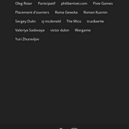
Oleg Rotar
Participatif
philibertnet.com
Pixie Games
Placement d'ouvriers
Roma Gewska
Roman Kuzmin
Sergey Dulin
sj mcdonald
The Mico
truc&write
Valeriya Sadovaya
victor dulon
Wargame
Yuri Zhuravljov