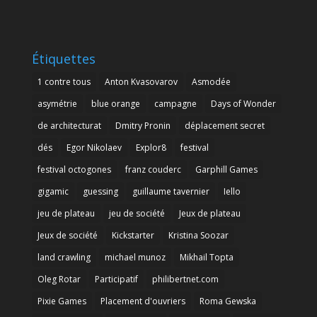
Étiquettes
1 contre tous
Anton Kvasovarov
Asmodée
asymétrie
blue orange
campagne
Days of Wonder
de architecturat
Dmitry Pronin
déplacement secret
dés
Egor Nikolaev
Explor8
festival
festival octogones
franz couderc
Garphill Games
gigamic
guessing
guillaume tavernier
Iello
jeu de plateau
jeu de société
Jeux de plateau
Jeux de société
Kickstarter
Kristina Soozar
land crawling
michael munoz
Mikhail Topta
Oleg Rotar
Participatif
philibertnet.com
Pixie Games
Placement d'ouvriers
Roma Gewska