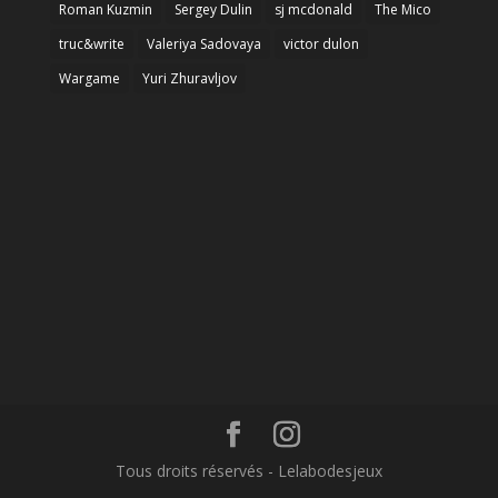
Roman Kuzmin
Sergey Dulin
sj mcdonald
The Mico
truc&write
Valeriya Sadovaya
victor dulon
Wargame
Yuri Zhuravljov
Tous droits réservés - Lelabodesjeux