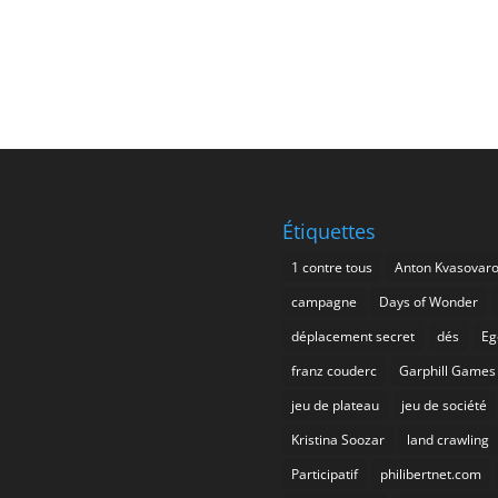
Étiquettes
1 contre tous
Anton Kvasovar
campagne
Days of Wonder
déplacement secret
dés
Eg
franz couderc
Garphill Games
jeu de plateau
jeu de société
Kristina Soozar
land crawling
Participatif
philibertnet.com