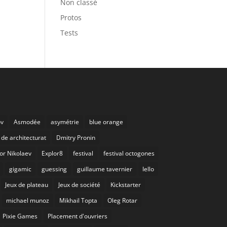
Non classé
Protos
Tests
ov
Asmodée
asymétrie
blue orange
de architecturat
Dmitry Pronin
or Nikolaev
Explor8
festival
festival octogones
gigamic
guessing
guillaume tavernier
Iello
Jeux de plateau
Jeux de société
Kickstarter
michael munoz
Mikhail Topta
Oleg Rotar
Pixie Games
Placement d'ouvriers