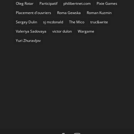
Oleg Rotar
Participatif
philibertnet.com
Pixie Games
Placement d'ouvriers
Roma Gewska
Roman Kuzmin
Sergey Dulin
sj mcdonald
The Mico
truc&write
Valeriya Sadovaya
victor dulon
Wargame
Yuri Zhuravljov