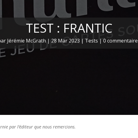
TEST : FRANTIC
par
Jérémie McGrath
|
28 Mar 2023
|
Tests
|
0 commentaire
ournie par l’éditeur que nous remercions.