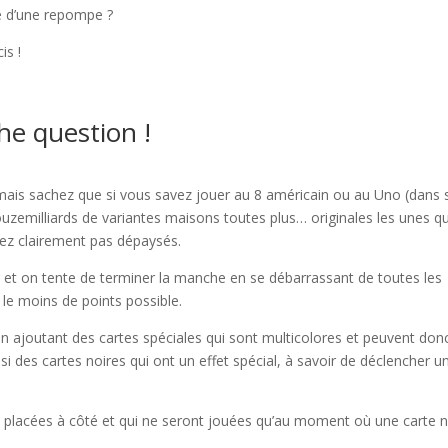
e d’une repompe ?
is !
the question !
, mais sachez que si vous savez jouer au 8 américain ou au Uno (dans 
rouzemilliards de variantes maisons toutes plus… originales les unes q
erez clairement pas dépaysés.
r et on tente de terminer la manche en se débarrassant de toutes les
 le moins de points possible.
n ajoutant des cartes spéciales qui sont multicolores et peuvent don
i des cartes noires qui ont un effet spécial, à savoir de déclencher u
t placées à côté et qui ne seront jouées qu’au moment où une carte n