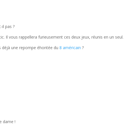
-il pas ?
tic. Il vous rappellera furieusement ces deux jeux, réunis en un seul.
 pas déjà une repompe éhontée du
8 américain
?
ne dame !