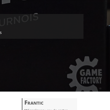
s
Frantic