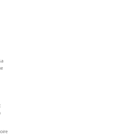
sa
ue
c
n
oire