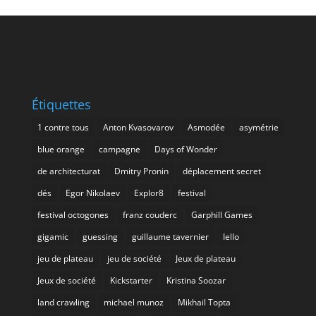
Étiquettes
1 contre tous
Anton Kvasovarov
Asmodée
asymétrie
blue orange
campagne
Days of Wonder
de architecturat
Dmitry Pronin
déplacement secret
dés
Egor Nikolaev
Explor8
festival
festival octogones
franz couderc
Garphill Games
gigamic
guessing
guillaume tavernier
Iello
jeu de plateau
jeu de société
Jeux de plateau
Jeux de société
Kickstarter
Kristina Soozar
land crawling
michael munoz
Mikhail Topta