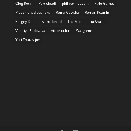
Oleg Rotar
Participatif
philibertnet.com
Pixie Games
Placement d'ouvriers
Roma Gewska
Roman Kuzmin
Sergey Dulin
sj mcdonald
The Mico
truc&write
Valeriya Sadovaya
victor dulon
Wargame
Yuri Zhuravljov