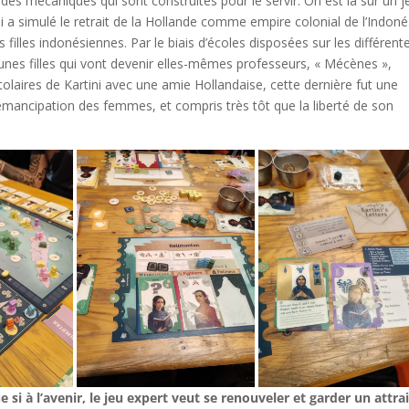
des mécaniques qui sont construites pour le servir. On est là sur un j
i a simulé le retrait de la Hollande comme empire colonial de l’Indoné
s filles indonésiennes. Par le biais d’écoles disposées sur les différent
jeunes filles qui vont devenir elles-mêmes professeurs, « Mécènes »,
istolaires de Kartini avec une amie Hollandaise, cette dernière fut une
émancipation des femmes, et compris très tôt que la liberté de son
i à l’avenir, le jeu expert veut se renouveler et garder un attrai