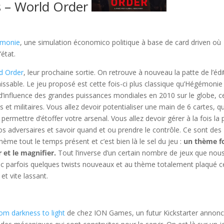
 – World Order
monie
, une simulation économico politique à base de card driven où
état.
d Order
, leur prochaine sortie. On retrouve à nouveau la patte de l’édi
issable. Le jeu proposé est cette fois-ci plus classique qu’Hégémonie
e d’influence des grandes puissances mondiales en 2010 sur le globe, c
 et militaires. Vous allez devoir potentialiser une main de 6 cartes, q
ermettre d’étoffer votre arsenal. Vous allez devoir gérer à la fois la 
vos adversaires et savoir quand et ou prendre le contrôle. Ce sont des
ème tout le temps présent et c’est bien là le sel du jeu :
un thème f
 et le magnifier.
Tout l’inverse d’un certain nombre de jeux que nou
ec parfois quelques twists nouveaux et au thème totalement plaqué c
et vite lassant.
from darkness to light
de chez ION Games, un futur Kickstarter annon