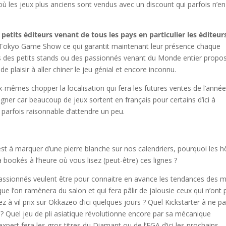
 où les jeux plus anciens sont vendus avec un discount qui parfois n’en
petits éditeurs venant de tous les pays en particulier les éditeur
e Tokyo Game Show ce qui garantit maintenant leur présence chaque
lls des petits stands ou des passionnés venant du Monde entier propo
e plaisir à aller chiner le jeu génial et encore inconnu.
-mêmes chopper la localisation qui fera les futures ventes de l’anné
eigner car beaucoup de jeux sortent en français pour certains d’ici à
 parfois raisonnable d’attendre un peu.
t à marquer d’une pierre blanche sur nos calendriers, pourquoi les h
bookés à l’heure où vous lisez (peut-être) ces lignes ?
 passionnés veulent être pour connaitre en avance les tendances des 
 que l’on ramènera du salon et qui fera pâlir de jalousie ceux qui n’ont 
z à vil prix sur Okkazeo d’ici quelques jours ? Quel Kickstarter à ne p
 ? Quel jeu de pli asiatique révolutionne encore par sa mécanique
xpert fera les gros titres du Diamant ou de l’EGA d’ici les prochains