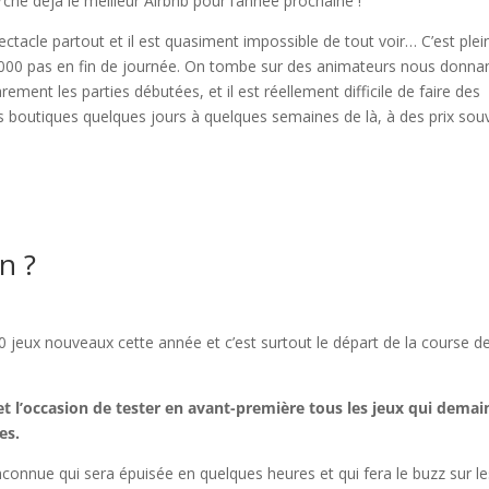
che déjà le meilleur Airbnb pour l’année prochaine !
pectacle partout et il est quasiment impossible de tout voir… C’est plei
 20.000 pas en fin de journée. On tombe sur des animateurs nous donna
rement les parties débutées, et il est réellement difficile de faire des
les boutiques quelques jours à quelques semaines de là, à des prix sou
n ?
00 jeux nouveaux cette année et c’est surtout le départ de la course d
t l’occasion de tester en avant-première tous les jeux qui demai
es.
nconnue qui sera épuisée en quelques heures et qui fera le buzz sur le