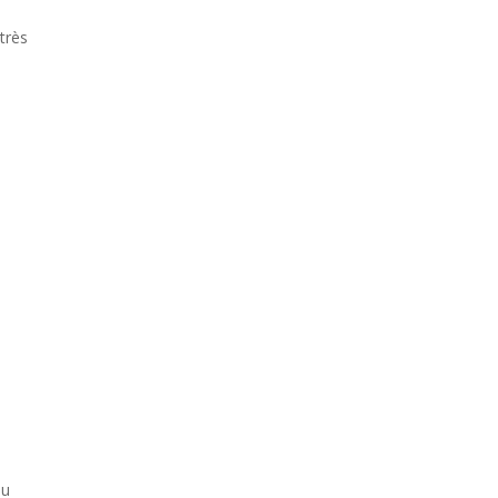
très
eu