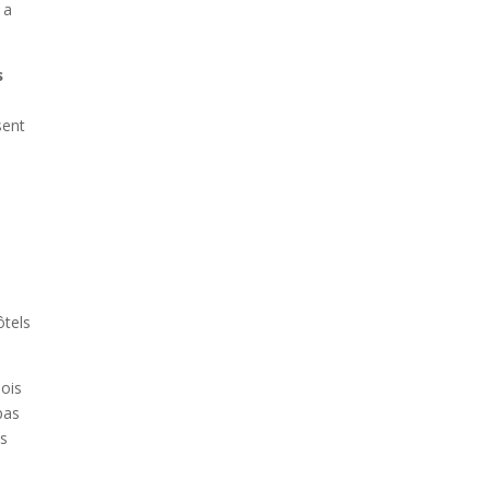
 a
s
sent
e
ôtels
mois
pas
as