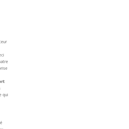
teur
eci
uatre
prise
ort
s
e qui
cé