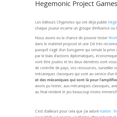
Hegemonic Project Games
l
Les éditeurs Chypriotes qui ont déjà publié
Hégé
chaque joueur incarne un groupe d’influence ou l’
Nous avons eu la chance de pouvoir tester
Worl
dans le matériel proposé et une DA très reconna
puisqu’il s’agit d’un Eurogame qui simule la pris
par le biais d’actions diplomatiques, économiques
vont être jouées et les deux dernières vont vous p
de contrôle de pays, vos ressources, surveiller 
mécaniques classiques qui sont au service d’un th
et des mécaniques qui sont là pour l’amplifier
avons pu tester, aux mécaniques classiques, av
au final rendent le jeu beaucoup moins immersif 
l
C’est d’ailleurs pour cela que j’ai adoré
Kartini : 