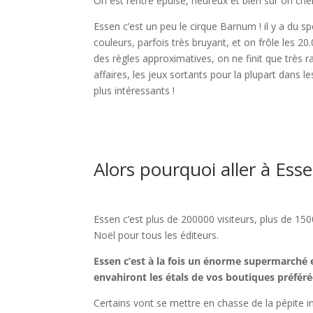
On est rentré épuisé, heureux et bien sûr on cher
Essen c’est un peu le cirque Barnum ! il y a du s
couleurs, parfois très bruyant, et on frôle les
des règles approximatives, on ne finit que très ra
affaires, les jeux sortants pour la plupart dans 
plus intéressants !
l
l
Alors pourquoi aller à Esse
l
Essen c’est plus de 200000 visiteurs, plus de 15
Noël pour tous les éditeurs.
Essen c’est à la fois un énorme supermarché e
envahiront les étals de vos boutiques préféré
Certains vont se mettre en chasse de la pépite i