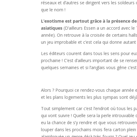
réseaux et d’autres se dirigent vers les soldeurs
que le nom !
L’exotisme est partout grâce à la présence de 
asiatiques
(D’ailleurs Essen a un accord avec l
année). On retrouve à la croisée de certains ha
un jeu improbable et c’est cela qui donne autant d
Les éditeurs courent dans tous les sens pour eux
prochaine ! C’est d’ailleurs important de se rens
quelques semaines et si l’anglais vous gêne c’est
l
Alors ? Pourquoi ce rendez-vous chaque année es
et les plans logements les plus sympas sont déjà 
Tout simplement car c’est l’endroit où tous les
qui vont suivre ! Quelle sera la perle introuvable
eu la chance de s’y rendre et que vous retrouvere
louper dans les prochains mois fera carton plein
alambiquée un genre déjà très fourni ? Quel jeu e