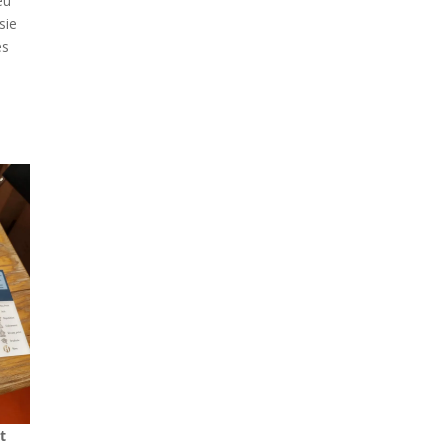
eu
sie
es
t