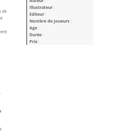
Auteur
:
Illustrateur
:
n de
Editeur
:
nt
Nombre de Joueurs
:
Age
:
vent
Durée
:
Prix
:
e
n
s