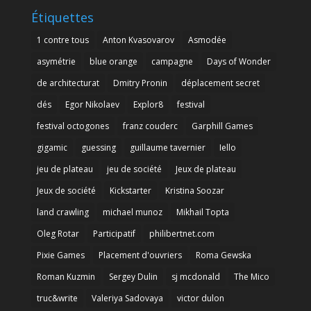
Étiquettes
1 contre tous
Anton Kvasovarov
Asmodée
asymétrie
blue orange
campagne
Days of Wonder
de architecturat
Dmitry Pronin
déplacement secret
dés
Egor Nikolaev
Explor8
festival
festival octogones
franz couderc
Garphill Games
gigamic
guessing
guillaume tavernier
Iello
jeu de plateau
jeu de société
Jeux de plateau
Jeux de société
Kickstarter
Kristina Soozar
land crawling
michael munoz
Mikhail Topta
Oleg Rotar
Participatif
philibertnet.com
Pixie Games
Placement d'ouvriers
Roma Gewska
Roman Kuzmin
Sergey Dulin
sj mcdonald
The Mico
truc&write
Valeriya Sadovaya
victor dulon