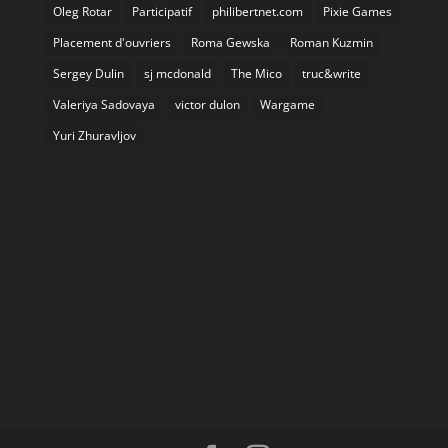
Oleg Rotar
Participatif
philibertnet.com
Pixie Games
Placement d'ouvriers
Roma Gewska
Roman Kuzmin
Sergey Dulin
sj mcdonald
The Mico
truc&write
Valeriya Sadovaya
victor dulon
Wargame
Yuri Zhuravljov