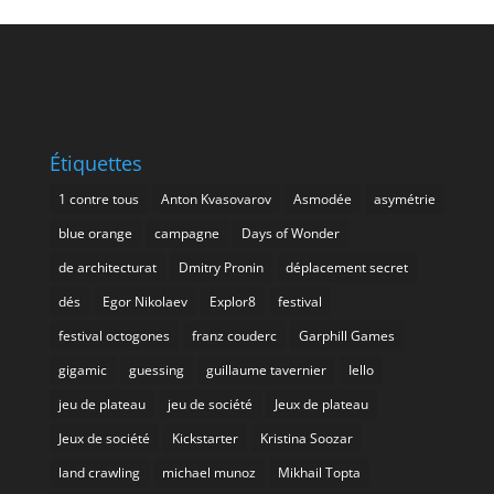
Étiquettes
1 contre tous
Anton Kvasovarov
Asmodée
asymétrie
blue orange
campagne
Days of Wonder
de architecturat
Dmitry Pronin
déplacement secret
dés
Egor Nikolaev
Explor8
festival
festival octogones
franz couderc
Garphill Games
gigamic
guessing
guillaume tavernier
Iello
jeu de plateau
jeu de société
Jeux de plateau
Jeux de société
Kickstarter
Kristina Soozar
land crawling
michael munoz
Mikhail Topta