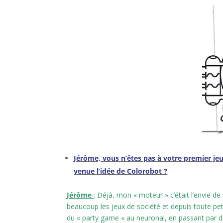
l
Jérôme, vous n’êtes pas à votre premier j
venue l’idée de Colorobot ?
Jérôme
: Déjà, mon « moteur » c’était l’envie d
beaucoup les jeux de société et depuis toute peti
du « party game « au neuronal, en passant par d