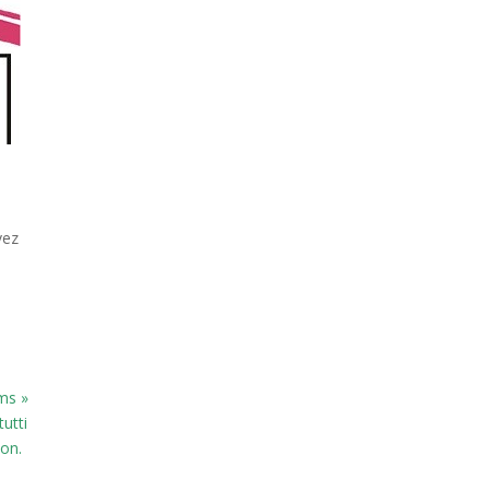
vez
ams »
utti
lon.