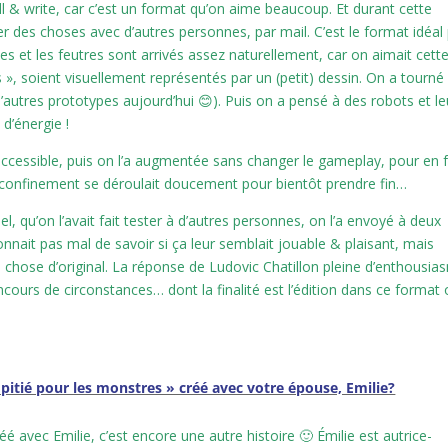
oll & write, car c’est un format qu’on aime beaucoup. Et durant cette
ager des choses avec d’autres personnes, par mail. C’est le format idéal
s et les feutres sont arrivés assez naturellement, car on aimait cett
 », soient visuellement représentés par un (petit) dessin. On a tourné
’autres prototypes aujourd’hui 😊). Puis on a pensé à des robots et le
 d’énergie !
ccessible, puis on l’a augmentée sans changer le gameplay, pour en f
u confinement se déroulait doucement pour bientôt prendre fin…
, qu’on l’avait fait tester à d’autres personnes, on l’a envoyé à deux
nnait pas mal de savoir si ça leur semblait jouable & plaisant, mais
 chose d’original. La réponse de Ludovic Chatillon pleine d’enthousia
oncours de circonstances… dont la finalité est l’édition dans ce format
 pitié pour les monstres » créé avec votre épouse, Emilie?
éé avec Emilie, c’est encore une autre histoire 🙂 Émilie est autrice-