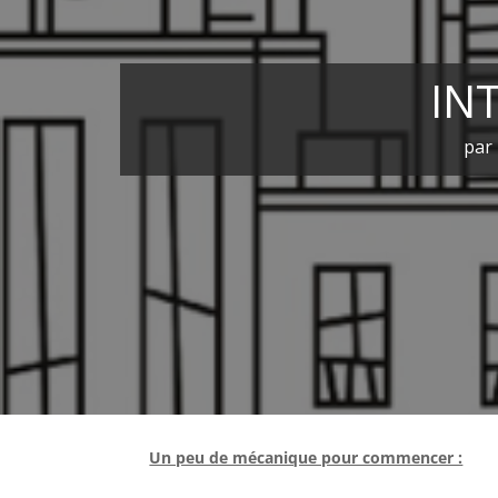
IN
par
Un peu de mécanique pour commencer :