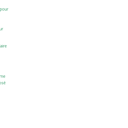
 pour
e
ur
aire
sme
 osé