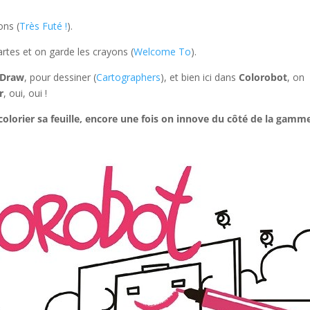
ons (
Très Futé !
).
artes et on garde les crayons (
Welcome To
).
Draw
, pour dessiner (
Cartographers
), et bien ici dans
Colorobot
, on
r
, oui, oui !
olorier sa feuille, encore une fois on innove du côté de la gamm