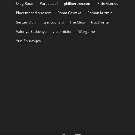
Oleg Rotar
Participatif
philibertnet.com
Pixie Games
Placement d'ouvriers
Roma Gewska
Roman Kuzmin
Sergey Dulin
sj mcdonald
The Mico
truc&write
Valeriya Sadovaya
victor dulon
Wargame
Yuri Zhuravljov