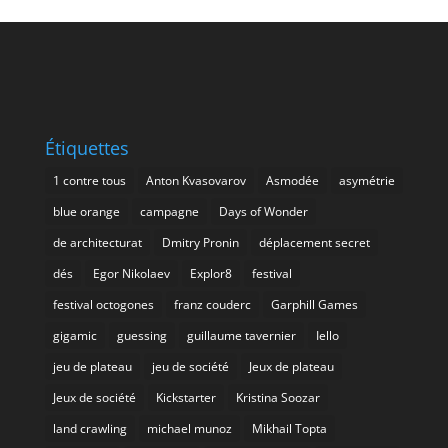
Étiquettes
1 contre tous
Anton Kvasovarov
Asmodée
asymétrie
blue orange
campagne
Days of Wonder
de architecturat
Dmitry Pronin
déplacement secret
dés
Egor Nikolaev
Explor8
festival
festival octogones
franz couderc
Garphill Games
gigamic
guessing
guillaume tavernier
Iello
jeu de plateau
jeu de société
Jeux de plateau
Jeux de société
Kickstarter
Kristina Soozar
land crawling
michael munoz
Mikhail Topta