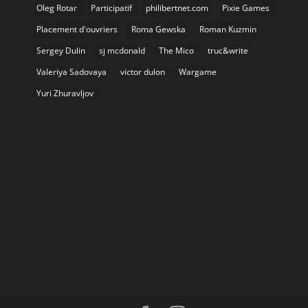
Oleg Rotar
Participatif
philibertnet.com
Pixie Games
Placement d'ouvriers
Roma Gewska
Roman Kuzmin
Sergey Dulin
sj mcdonald
The Mico
truc&write
Valeriya Sadovaya
victor dulon
Wargame
Yuri Zhuravljov