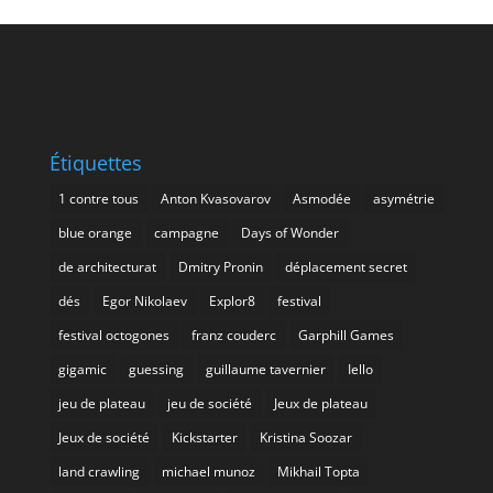
Étiquettes
1 contre tous
Anton Kvasovarov
Asmodée
asymétrie
blue orange
campagne
Days of Wonder
de architecturat
Dmitry Pronin
déplacement secret
dés
Egor Nikolaev
Explor8
festival
festival octogones
franz couderc
Garphill Games
gigamic
guessing
guillaume tavernier
Iello
jeu de plateau
jeu de société
Jeux de plateau
Jeux de société
Kickstarter
Kristina Soozar
land crawling
michael munoz
Mikhail Topta