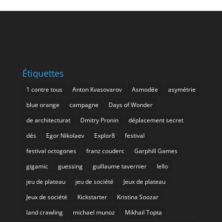
Étiquettes
1 contre tous
Anton Kvasovarov
Asmodée
asymétrie
blue orange
campagne
Days of Wonder
de architecturat
Dmitry Pronin
déplacement secret
dés
Egor Nikolaev
Explor8
festival
festival octogones
franz couderc
Garphill Games
gigamic
guessing
guillaume tavernier
Iello
jeu de plateau
jeu de société
Jeux de plateau
Jeux de société
Kickstarter
Kristina Soozar
land crawling
michael munoz
Mikhail Topta