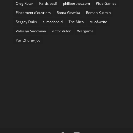
Oleg Rotar
Participatif
philibertnet.com
Pixie Games
Placement d'ouvriers
Roma Gewska
Roman Kuzmin
Sergey Dulin
sj mcdonald
The Mico
truc&write
Valeriya Sadovaya
victor dulon
Wargame
Yuri Zhuravljov