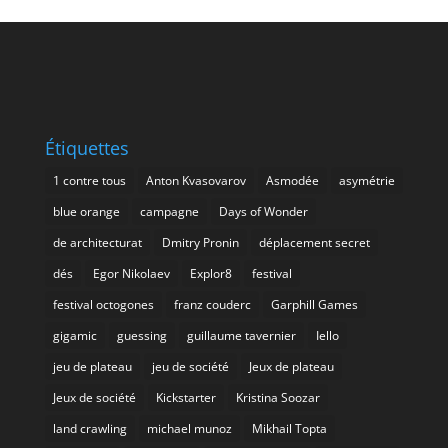
Étiquettes
1 contre tous
Anton Kvasovarov
Asmodée
asymétrie
blue orange
campagne
Days of Wonder
de architecturat
Dmitry Pronin
déplacement secret
dés
Egor Nikolaev
Explor8
festival
festival octogones
franz couderc
Garphill Games
gigamic
guessing
guillaume tavernier
Iello
jeu de plateau
jeu de société
Jeux de plateau
Jeux de société
Kickstarter
Kristina Soozar
land crawling
michael munoz
Mikhail Topta