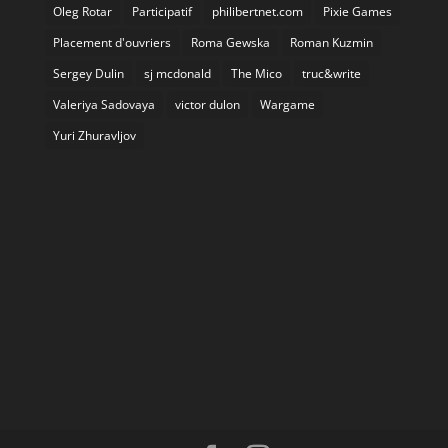
Oleg Rotar
Participatif
philibertnet.com
Pixie Games
Placement d'ouvriers
Roma Gewska
Roman Kuzmin
Sergey Dulin
sj mcdonald
The Mico
truc&write
Valeriya Sadovaya
victor dulon
Wargame
Yuri Zhuravljov