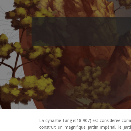
La dynastie Tang (618-907) est considérée comm
construit un magnifique jardin impérial, le Ja