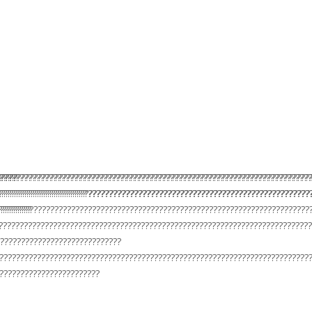
???????????????????????????????????????????????????????????????????????????
???????????????????????????????????????????????????????????????????????????
?????
?????????????????????’?????????????????????????????????????????????????????
???????????????????????????????????????????????????????????????????????????
??????????????????????????????????????????????????????????????????????????
????????
???????????????????????????????????????????????????????????????????????????
??????????????????????????????
???????????????????????????????????????????????????????????????????????????
????????????????????????