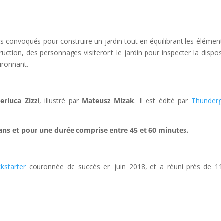
rs convoqués pour construire un jardin tout en équilibrant les élémen
truction, des personnages visiteront le jardin pour inspecter la dispos
ironnant.
erluca Zizzi
, illustré par
Mateusz Mizak
. Il est édité par
Thunder
14 ans et pour une durée comprise entre 45 et 60 minutes.
kstarter
couronnée de succès en juin 2018, et a réuni près de 1