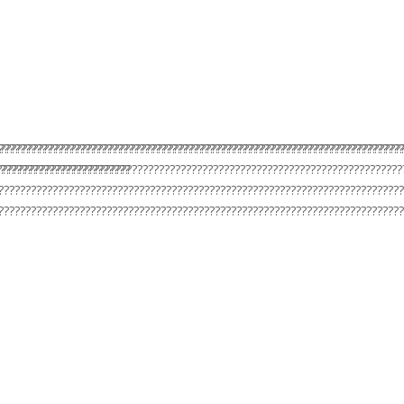
???????????????????????????????????????????????????????????????????????????
???????????????????????????????????????????????????????????????????????????
????????????????????????
???????????????????????????????????????????????????????????????????????????
??????????????????????????????????????????????????????????????????????????
??????????????????????????????????????????????????????????????????????????