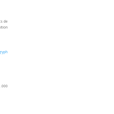
ts de
ition
gryph
1.000