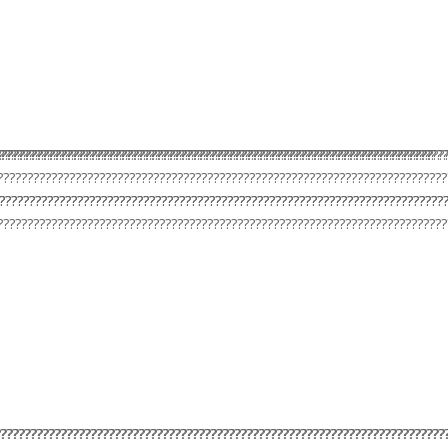
???????????????????????????????????????????????????????????????????????????
???????????????????????????????????????????????????????????????????????????
?????????????????????????????????????????????????????????????????????????
???????????????????????????????????????????????????????????????????????????
???????????????????????????????????????????????????????????????????????????
???????????????????????????????????????????????????????????????????????????
???????????????????????????????????????????????????????????????????????????
???????????????????????????????????????????????????????????????????????????
???????????????????????????????????????????????????????????????????????????