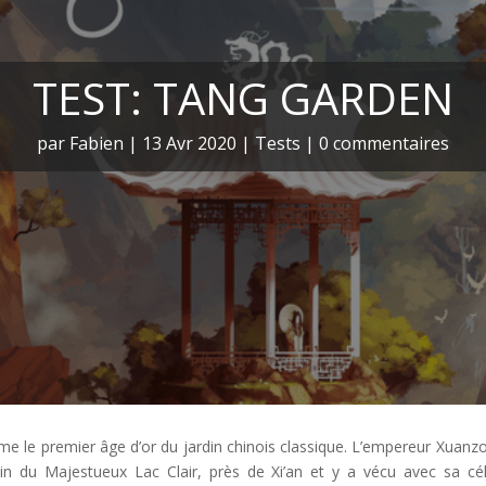
TEST: TANG GARDEN
par
Fabien
|
13 Avr 2020
|
Tests
|
0 commentaires
e le premier âge d’or du jardin chinois classique. L’empereur Xuanz
rdin du Majestueux Lac Clair, près de Xi’an et y a vécu avec sa cé