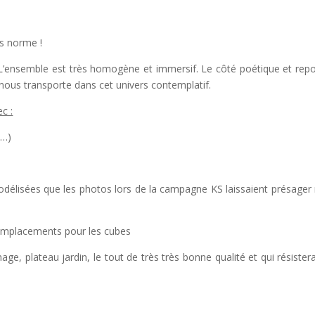
rs norme !
 L’ensemble est très homogène et immersif. Le côté poétique et rep
t nous transporte dans cet univers contemplatif.
c :
 …)
délisées que les photos lors de la campagne KS laissaient présager
 emplacements pour les cubes
nage, plateau jardin, le tout de très très bonne qualité et qui résister