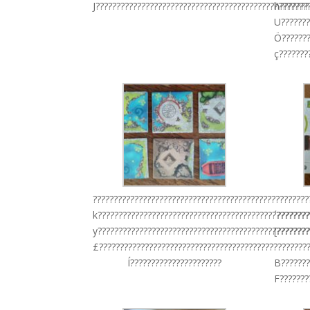
J???????????????????????????????????????????????????
h???????
U???????
Ö???????
ç???????
????????????????????????????????????????????????????
k??????????????????????????????????????????????????
´???????
y???????????????????????????????????????????????????
[???????
£???????????????????????????????????????????????????
Í??????????????????????
B???????
F???????