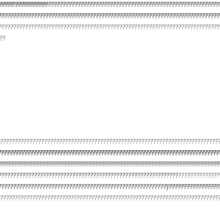
?????.????????????????????????????????????????????????????????????????????
????????????????
???????????????????????????????????????????????????????????????????????????
??????????????????????????????????????????????????????????????????????????
???????????????????????????????????????????????????????????????????????????
??????????????????????????????????????????????????????????????????????????
??
???????????????????????????????????????????????????????????????????????????
???????????????????????????????????????????????????????????????????????????
???????????????????????????????????????????????????????????????????????????
???????????????????????????????????????????????????????????????????????????
???????????????????????????????????????????????????????????????????????????
???????????????????????????????????????????????????????????????????????????
???????????????????????????????????????????????????????????????????????????
?????????????????????????????????????????????????????????????
????????????????????????????????????????????????????????}?????????????????
???????????????????????????????????????????????????????????????????????????
??????????????????????????????????????????????????????????????????????????