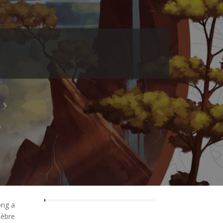
ong a
lèbre