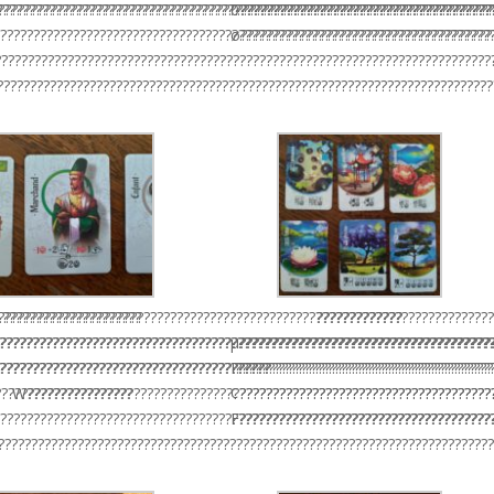
???????????????????????????????????????????????????????????????????????????
???????????????????????????????????????????????????????????????????????????
0??????????????????????????????????????
???????????????????????????????????????????????????????????????????????????
ø??????????????????????????????????????
???????????????????????????????????????????????????????????????????????????
???????????????????????????????????????????????????????????????????????????
??????????????????????????????????????????????????????????????????????????
?????????????????????
?????????????
???????????????????????????????????????????????????????????????????????????
???????????????????????????????????????????????????????????????????????????
µ??????????????????????????????????????
?????????????????????????????????????????
???????????????????????????????????????????????????????????????????????????
I??????????????????????????????????????
??????????????????????????????????????????????????????????????????????????
W????????????????
¢??????????????????????????????????????
???????????????????????????????????????????????????????????????????????????
F??????????????????????????????????????
???????????????????????????????????????????????????????????????????????????