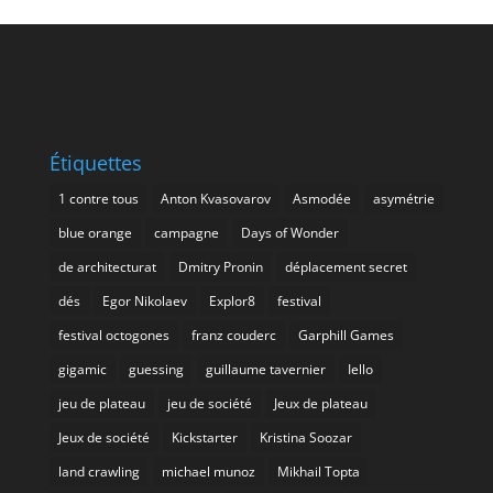
Étiquettes
1 contre tous
Anton Kvasovarov
Asmodée
asymétrie
blue orange
campagne
Days of Wonder
de architecturat
Dmitry Pronin
déplacement secret
dés
Egor Nikolaev
Explor8
festival
festival octogones
franz couderc
Garphill Games
gigamic
guessing
guillaume tavernier
Iello
jeu de plateau
jeu de société
Jeux de plateau
Jeux de société
Kickstarter
Kristina Soozar
land crawling
michael munoz
Mikhail Topta