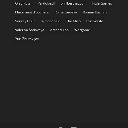
Oleg Rotar
Participatif
philibertnet.com
Pixie Games
Placement d'ouvriers
Roma Gewska
Roman Kuzmin
Sergey Dulin
sj mcdonald
The Mico
truc&write
Valeriya Sadovaya
victor dulon
Wargame
Yuri Zhuravljov