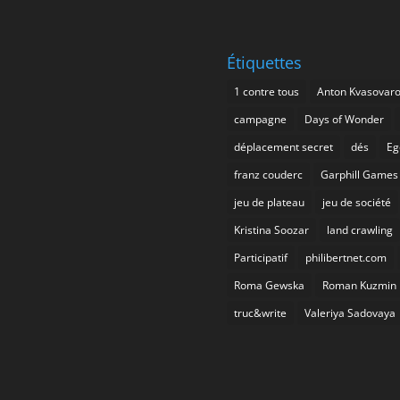
Étiquettes
1 contre tous
Anton Kvasovar
campagne
Days of Wonder
déplacement secret
dés
Eg
franz couderc
Garphill Games
jeu de plateau
jeu de société
Kristina Soozar
land crawling
Participatif
philibertnet.com
Roma Gewska
Roman Kuzmin
truc&write
Valeriya Sadovaya