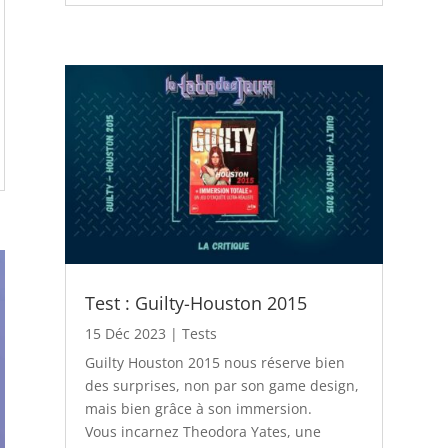
Test : Guilty-Houston 2015
15 Déc 2023
|
Tests
Guilty Houston 2015 nous réserve bien
des surprises, non par son game design,
mais bien grâce à son immersion.
Vous incarnez Theodora Yates, une