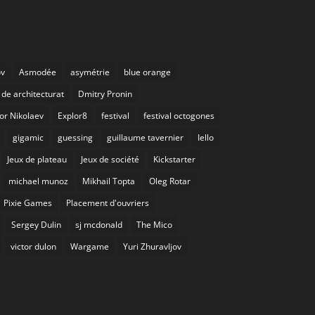
ov
Asmodée
asymétrie
blue orange
de architecturat
Dmitry Pronin
or Nikolaev
Explor8
festival
festival octogones
gigamic
guessing
guillaume tavernier
Iello
Jeux de plateau
Jeux de société
Kickstarter
michael munoz
Mikhail Topta
Oleg Rotar
Pixie Games
Placement d'ouvriers
Sergey Dulin
sj mcdonald
The Mico
victor dulon
Wargame
Yuri Zhuravljov