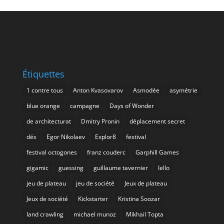
Étiquettes
1 contre tous
Anton Kvasovarov
Asmodée
asymétrie
blue orange
campagne
Days of Wonder
de architecturat
Dmitry Pronin
déplacement secret
dés
Egor Nikolaev
Explor8
festival
festival octogones
franz couderc
Garphill Games
gigamic
guessing
guillaume tavernier
Iello
jeu de plateau
jeu de société
Jeux de plateau
Jeux de société
Kickstarter
Kristina Soozar
land crawling
michael munoz
Mikhail Topta