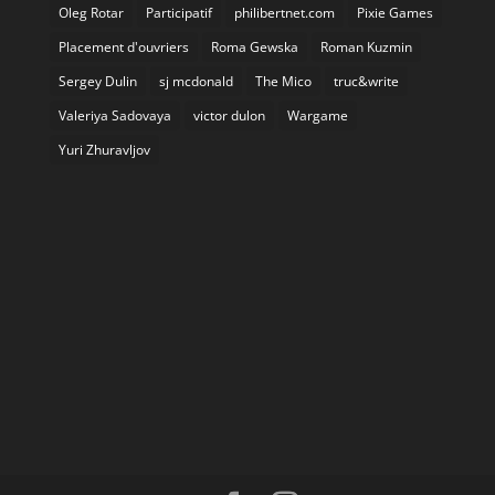
Oleg Rotar
Participatif
philibertnet.com
Pixie Games
Placement d'ouvriers
Roma Gewska
Roman Kuzmin
Sergey Dulin
sj mcdonald
The Mico
truc&write
Valeriya Sadovaya
victor dulon
Wargame
Yuri Zhuravljov