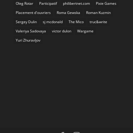
Oleg Rotar
Participatif
philibertnet.com
Pixie Games
Placement d'ouvriers
Roma Gewska
Roman Kuzmin
Sergey Dulin
sj mcdonald
The Mico
truc&write
Valeriya Sadovaya
victor dulon
Wargame
Yuri Zhuravljov