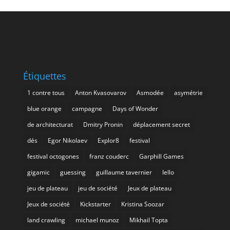
Étiquettes
1 contre tous
Anton Kvasovarov
Asmodée
asymétrie
blue orange
campagne
Days of Wonder
de architecturat
Dmitry Pronin
déplacement secret
dés
Egor Nikolaev
Explor8
festival
festival octogones
franz couderc
Garphill Games
gigamic
guessing
guillaume tavernier
Iello
jeu de plateau
jeu de société
Jeux de plateau
Jeux de société
Kickstarter
Kristina Soozar
land crawling
michael munoz
Mikhail Topta