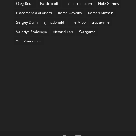
Oleg Rotar
Participatif
philibertnet.com
Pixie Games
Placement d'ouvriers
Roma Gewska
Roman Kuzmin
Sergey Dulin
sj mcdonald
The Mico
truc&write
Valeriya Sadovaya
victor dulon
Wargame
Yuri Zhuravljov