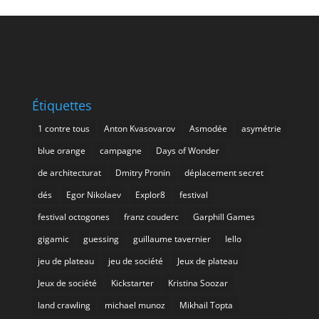
Étiquettes
1 contre tous
Anton Kvasovarov
Asmodée
asymétrie
blue orange
campagne
Days of Wonder
de architecturat
Dmitry Pronin
déplacement secret
dés
Egor Nikolaev
Explor8
festival
festival octogones
franz couderc
Garphill Games
gigamic
guessing
guillaume tavernier
Iello
jeu de plateau
jeu de société
Jeux de plateau
Jeux de société
Kickstarter
Kristina Soozar
land crawling
michael munoz
Mikhail Topta