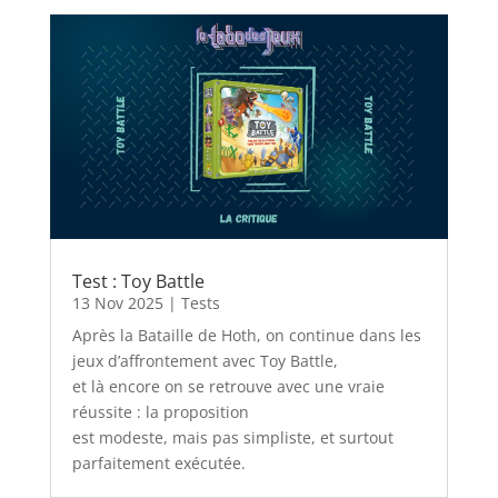
Test : Toy Battle
13 Nov 2025
|
Tests
Après la Bataille de Hoth, on continue dans les
jeux d’affrontement avec Toy Battle,
et là encore on se retrouve avec une vraie
réussite : la proposition
est modeste, mais pas simpliste, et surtout
parfaitement exécutée.