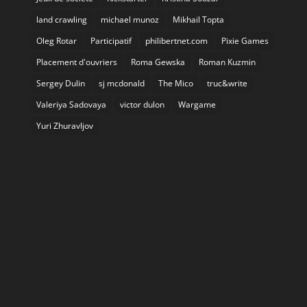
land crawling
michael munoz
Mikhail Topta
Oleg Rotar
Participatif
philibertnet.com
Pixie Games
Placement d'ouvriers
Roma Gewska
Roman Kuzmin
Sergey Dulin
sj mcdonald
The Mico
truc&write
Valeriya Sadovaya
victor dulon
Wargame
Yuri Zhuravljov