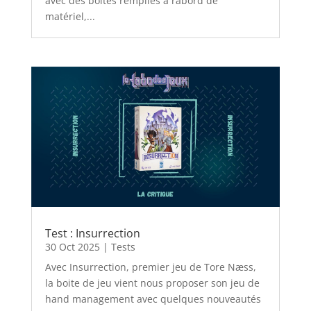
avec des boîtes remplies à rabord de
matériel,...
Test : Insurrection
30 Oct 2025
|
Tests
Avec Insurrection, premier jeu de Tore Næss,
la boite de jeu vient nous proposer son jeu de
hand management avec quelques nouveautés