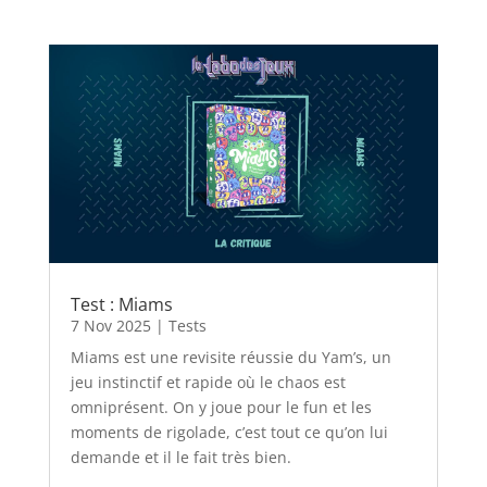
Test : Miams
7 Nov 2025
|
Tests
Miams est une revisite réussie du Yam’s, un
jeu instinctif et rapide où le chaos est
omniprésent. On y joue pour le fun et les
moments de rigolade, c’est tout ce qu’on lui
demande et il le fait très bien.