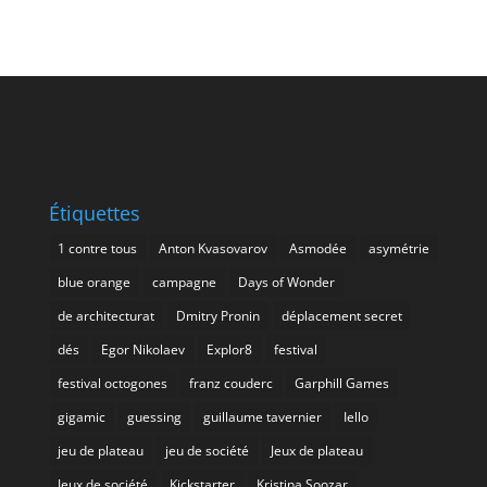
Étiquettes
1 contre tous
Anton Kvasovarov
Asmodée
asymétrie
blue orange
campagne
Days of Wonder
de architecturat
Dmitry Pronin
déplacement secret
dés
Egor Nikolaev
Explor8
festival
festival octogones
franz couderc
Garphill Games
gigamic
guessing
guillaume tavernier
Iello
jeu de plateau
jeu de société
Jeux de plateau
Jeux de société
Kickstarter
Kristina Soozar