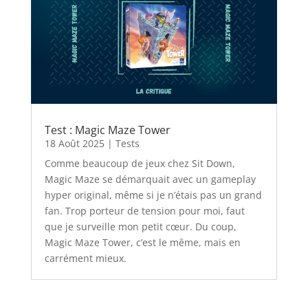
Test : Magic Maze Tower
18 Août 2025
|
Tests
Comme beaucoup de jeux chez Sit Down,
Magic Maze se démarquait avec un gameplay
hyper original, même si je n’étais pas un grand
fan. Trop porteur de tension pour moi, faut
que je surveille mon petit cœur. Du coup,
Magic Maze Tower, c’est le même, mais en
carrément mieux.