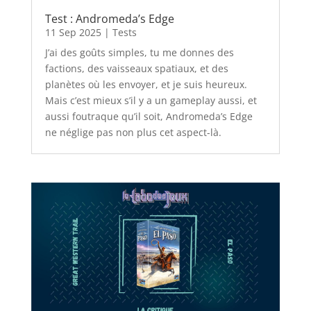
Test : Andromeda’s Edge
11 Sep 2025
|
Tests
J’ai des goûts simples, tu me donnes des
factions, des vaisseaux spatiaux, et des
planètes où les envoyer, et je suis heureux.
Mais c’est mieux s’il y a un gameplay aussi, et
aussi foutraque qu’il soit, Andromeda’s Edge
ne néglige pas non plus cet aspect-là.