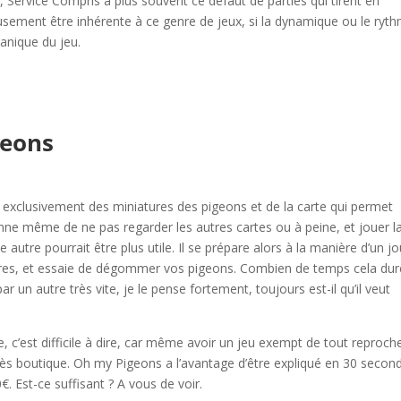
, Service Compris a plus souvent ce défaut de parties qui tirent en
usement être inhérente à ce genre de jeux, si la dynamique ou le ryt
anique du jeu.
geons
parlé exclusivement des miniatures des pigeons et de la carte qui permet
çonne même de ne pas regarder les autres cartes ou à peine, et jouer l
 autre pourrait être plus utile. Il se prépare alors à la manière d’un j
èvres, et essaie de dégommer vos pigeons. Combien de temps cela dur
par un autre très vite, je le pense fortement, toujours est-il qu’il veut
e, c’est difficile à dire, car même avoir un jeu exempt de tout reproch
s boutique. Oh my Pigeons a l’avantage d’être expliqué en 30 secon
€. Est-ce suffisant ? A vous de voir.