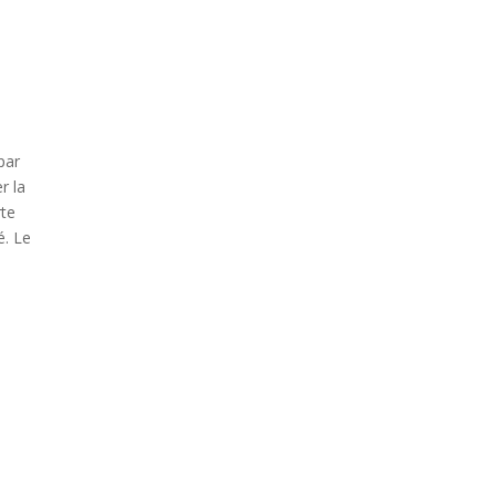
par
r la
rte
é. Le