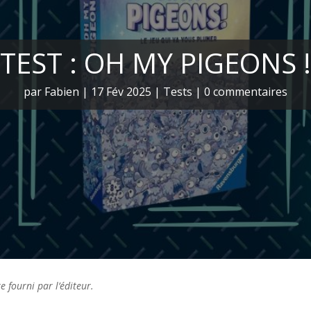
TEST : OH MY PIGEONS !
par
Fabien
|
17 Fév 2025
|
Tests
|
0 commentaires
e fourni par l’éditeur.