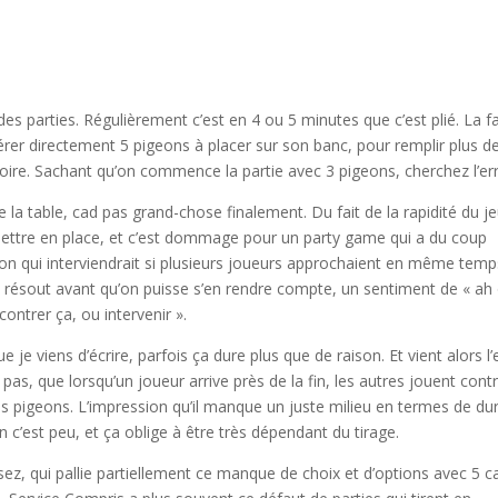
des parties. Régulièrement c’est en 4 ou 5 minutes que c’est plié. La f
rer directement 5 pigeons à placer sur son banc, pour remplir plus de
oire. Sachant qu’on commence la partie avec 3 pigeons, cherchez l’err
la table, cad pas grand-chose finalement. Du fait de la rapidité du j
ettre en place, et c’est dommage pour un party game qui a du coup
on qui interviendrait si plusieurs joueurs approchaient en même temp
 se résout avant qu’on puisse s’en rendre compte, un sentiment de « ah
 contrer ça, ou intervenir ».
e viens d’écrire, parfois ça dure plus que de raison. Et vient alors l’
 pas, que lorsqu’un joueur arrive près de la fin, les autres jouent cont
des pigeons. L’impression qu’il manque un juste milieu en termes de du
n c’est peu, et ça oblige à être très dépendant du tirage.
, qui pallie partiellement ce manque de choix et d’options avec 5 c