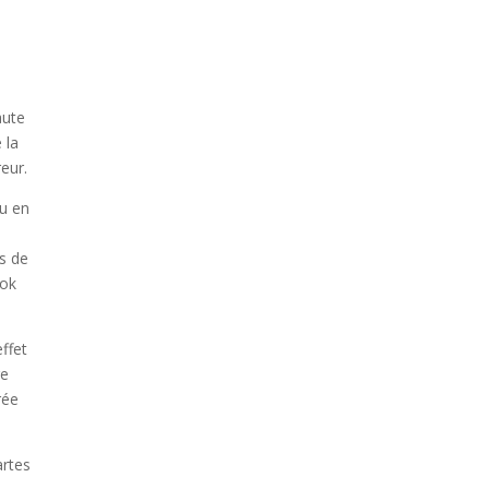
aute
 la
eur.
eu en
s de
 ok
effet
re
rée
artes