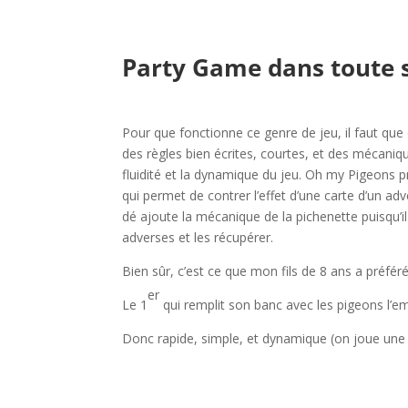
l
Party Game dans toute s
l
Pour que fonctionne ce genre de jeu, il faut que
des règles bien écrites, courtes, et des mécani
fluidité et la dynamique du jeu. Oh my Pigeons 
qui permet de contrer l’effet d’une carte d’un adv
dé ajoute la mécanique de la pichenette puisqu’i
adverses et les récupérer.
Bien sûr, c’est ce que mon fils de 8 ans a préfér
er
Le 1
qui remplit son banc avec les pigeons l’e
Donc rapide, simple, et dynamique (on joue une c
l
l