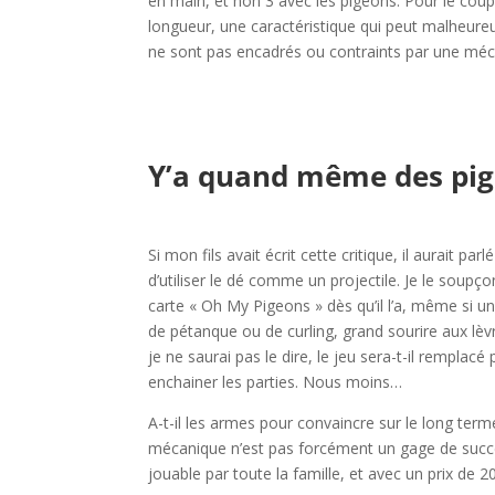
en main, et non 3 avec les pigeons. Pour le coup
longueur, une caractéristique qui peut malheure
ne sont pas encadrés ou contraints par une méc
l
l
Y’a quand même des pi
l
Si mon fils avait écrit cette critique, il aurait 
d’utiliser le dé comme un projectile. Je le soup
carte « Oh My Pigeons » dès qu’il l’a, même si une
de pétanque ou de curling, grand sourire aux l
je ne saurai pas le dire, le jeu sera-t-il remplacé 
enchainer les parties. Nous moins…
A-t-il les armes pour convaincre sur le long term
mécanique n’est pas forcément un gage de succè
jouable par toute la famille, et avec un prix de 20