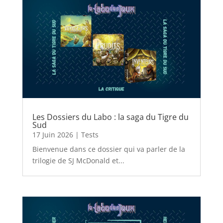
Les Dossiers du Labo : la saga du Tigre du
Sud
17 Juin 2026
|
Tests
Bienvenue dans ce dossier qui va parler de la
trilogie de SJ McDonald et...