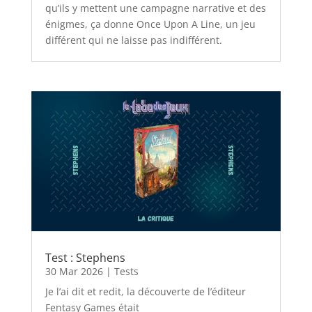
qu’ils y mettent une campagne narrative et des
énigmes, ça donne Once Upon A Line, un jeu
différent qui ne laisse pas indifférent.
Test : Stephens
30 Mar 2026
|
Tests
Je l’ai dit et redit, la découverte de l’éditeur
Fentasy Games était