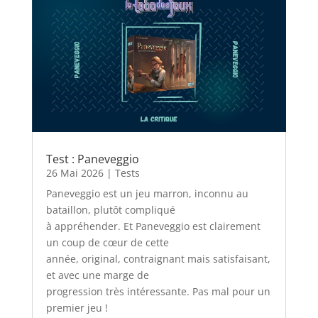
Test : Paneveggio
26 Mai 2026
|
Tests
Paneveggio est un jeu marron, inconnu au
bataillon, plutôt compliqué
à appréhender. Et Paneveggio est clairement
un coup de cœur de cette
année, original, contraignant mais satisfaisant,
et avec une marge de
progression très intéressante. Pas mal pour un
premier jeu !