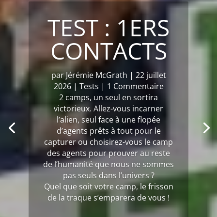
LES 35 ANS
DE
L’ÉDITEUR
GIGAMIC
par
Hélène « Harrie » G
|
17 juillet
2026
|
News
| 0 Commentaires
Le mercredi 24 juin 2026, Gigamic
fêtait ses 35 ans avec le public, à
l’Embarcadère de Boulogne sur
Mer. J’ai eu la chance d’assister à
l’événement.