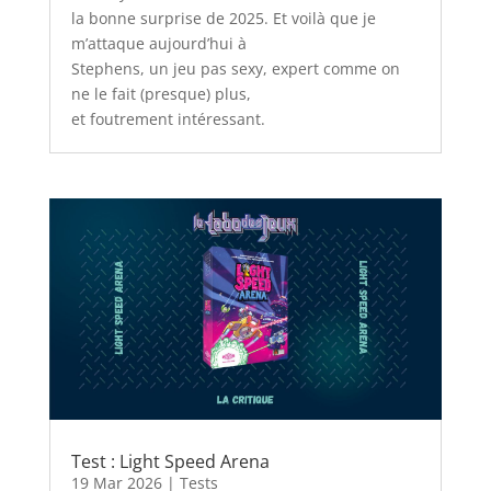
la bonne surprise de 2025. Et voilà que je
m’attaque aujourd’hui à
Stephens, un jeu pas sexy, expert comme on
ne le fait (presque) plus,
et foutrement intéressant.
Test : Light Speed Arena
19 Mar 2026
|
Tests