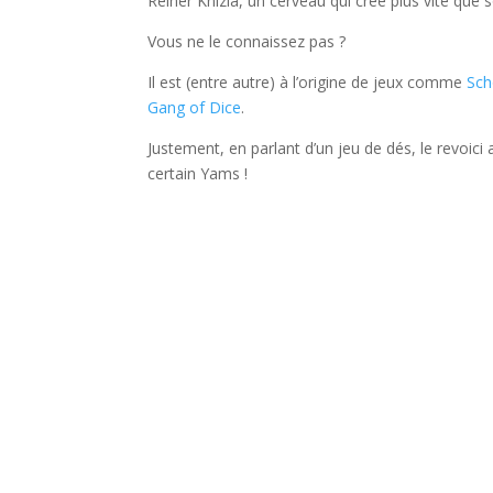
Reiner Knizia, un cerveau qui crée plus vite que
Vous ne le connaissez pas ?
Il est (entre autre) à l’origine de jeux comme
Sch
Gang of Dice
.
Justement, en parlant d’un jeu de dés, le revoic
certain Yams !