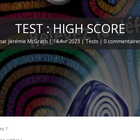
TEST : HIGH SCORE
par
Jérémie McGrath
|
14 Avr 2023
|
Tests
|
0 commentaire
eu ?