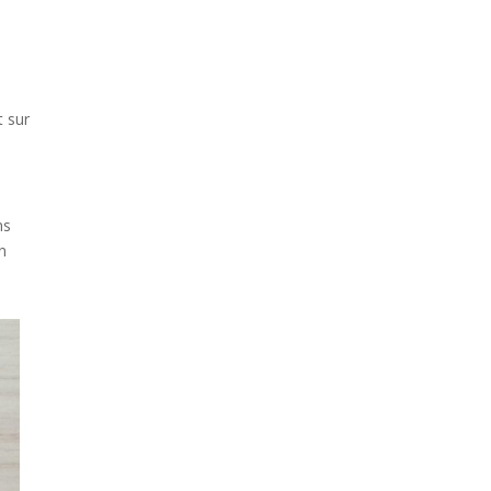
t sur
ns
on