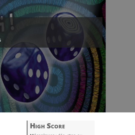
s
High Score