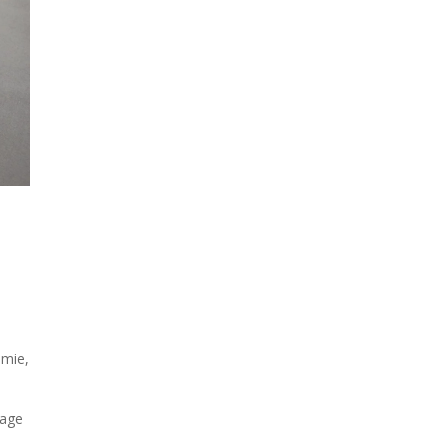
amie,
rage