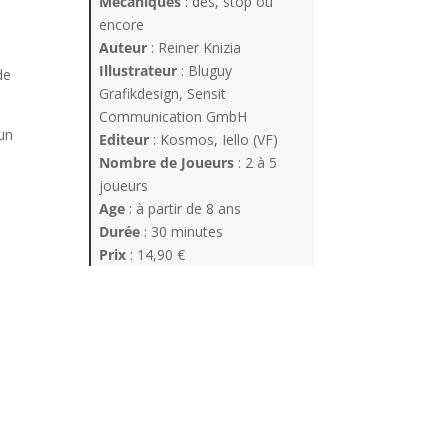
Mécaniques
: dés, stop ou
encore
Auteur
: Reiner Knizia
Illustrateur
: Bluguy
de
Grafikdesign, Sensit
Communication GmbH
 un
Editeur
: Kosmos, Iello (VF)
Nombre de Joueurs
: 2 à 5
joueurs
Age
: à partir de 8 ans
Durée
: 30 minutes
Prix
: 14,90 €