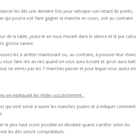
relancer les dés une dernière fois pour rattraper son retard de points,
er qui pourra soit faire gagner la manche en cours, soit au contraire
ur de la table, jouez-le en vous murant dans le silence et le pur calcul
ns grosse saveur.
oussez-les à arrêter maintenant ou, au contraire, à pousser leur chan
u vous faire rire au nez quand on vous aura écouté et qu’on aura bat
 vous ne verrez pas les 7 manches passer et pour lequel vous aurez en
eu en expliquant les règles succinctement :
ite) qui vont servir à suivre les manches jouées et à indiquer comment
s.
 le plus haut score possible en décidant quand s’arrêter selon les
dont les dés seront comptabilisés.