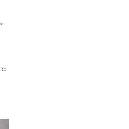
le
s de