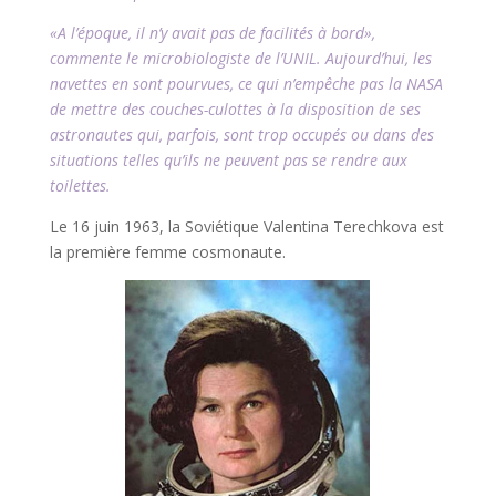
«A l’époque, il n’y avait pas de facilités à bord»,
commente le microbiologiste de l’UNIL. Aujourd’hui, les
navettes en sont pourvues, ce qui n’empêche pas la NASA
de mettre des couches-culottes à la disposition de ses
astronautes qui, parfois, sont trop occupés ou dans des
situations telles qu’ils ne peuvent pas se rendre aux
toilettes.
Le 16 juin 1963, la Soviétique Valentina Terechkova est
la première femme cosmonaute.