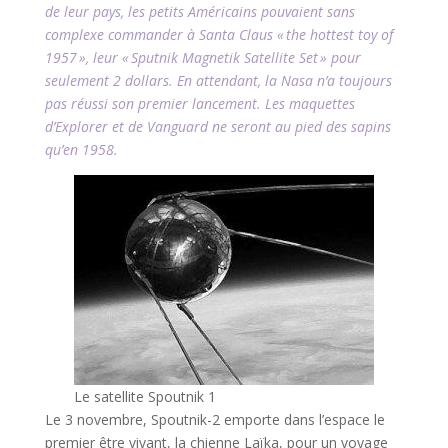
de leur pays, les petits Américains pouvaient sans
complexe commander à Santa Claus « the hottest toy of
1957 », leur « Sputnik Magnetik Satellite Set » pour
seulement 2 dollars. En attendant, la Nasa n’a toujours
pas réussi son premier lancement. Les maquettes
d’Explorer et de Vanguard ne seront au pied des sapins
qu’en 1958.
Le satellite Spoutnik 1
Le 3 novembre, Spoutnik-2 emporte dans l’espace le
premier être vivant, la chienne Laïka, pour un voyage