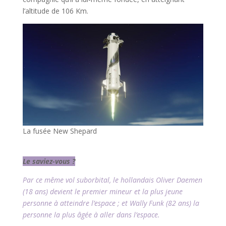
l’altitude de 106 Km.
La fusée New Shepard
l
Le saviez-vous ?
Par ce même vol suborbital, le hollandais Oliver Daemen
(18 ans) devient le premier mineur et la plus jeune
personne à atteindre l’espace ; et Wally Funk (82 ans) la
personne la plus âgée à aller dans l’espace.