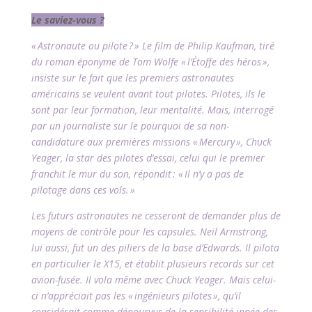
Le saviez-vous ?
« Astronaute ou pilote ? » Le film de Philip Kaufman, tiré
du roman éponyme de Tom Wolfe « l’Étoffe des héros »,
insiste sur le fait que les premiers astronautes
américains se veulent avant tout pilotes. Pilotes, ils le
sont par leur formation, leur mentalité. Mais, interrogé
par un journaliste sur le pourquoi de sa non-
candidature aux premières missions « Mercury », Chuck
Yeager, la star des pilotes d’essai, celui qui le premier
franchit le mur du son, répondit : « Il n’y a pas de
pilotage dans ces vols. »
Les futurs astronautes ne cesseront de demander plus de
moyens de contrôle pour les capsules. Neil Armstrong,
lui aussi, fut un des piliers de la base d’Edwards. Il pilota
en particulier le X15, et établit plusieurs records sur cet
avion-fusée. Il vola même avec Chuck Yeager. Mais celui-
ci n’appréciait pas les « ingénieurs pilotes », qu’il
considérait comme dépourvus de la sensibilité innée des