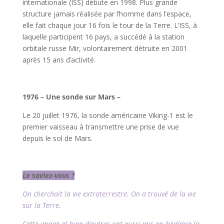
internationale (ISS) débute en 1998. Plus grande
structure jamais réalisée par l’homme dans l’espace,
elle fait chaque jour 16 fois le tour de la Terre. L’ISS, à
laquelle participent 16 pays, a succédé à la station
orbitale russe Mir, volontairement détruite en 2001
après 15 ans d’activité.
l
1976 – Une sonde sur Mars –
Le 20 juillet 1976, la sonde américaine Viking-1 est le
premier vaisseau à transmettre une prise de vue
depuis le sol de Mars.
l
Le saviez-vous ?
On cherchait la vie extraterrestre. On a trouvé de la vie
sur la Terre
.
Cette image et bien d’autres ont aussi mis en évidence la