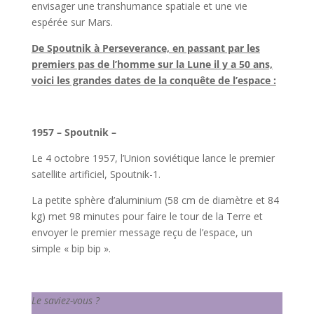
envisager une transhumance spatiale et une vie
espérée sur Mars.
De Spoutnik à Perseverance, en passant par les
premiers pas de l’homme sur la Lune il y a 50 ans,
voici les grandes dates de la conquête de l’espace :
l
1957 – Spoutnik –
Le 4 octobre 1957, l’Union soviétique lance le premier
satellite artificiel, Spoutnik-1.
La petite sphère d’aluminium (58 cm de diamètre et 84
kg) met 98 minutes pour faire le tour de la Terre et
envoyer le premier message reçu de l’espace, un
simple « bip bip ».
l
Le saviez-vous ?