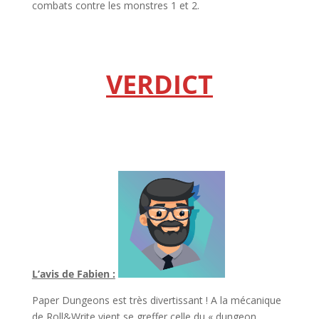
combats contre les monstres 1 et 2.
l
l
VERDICT
l
l
L’avis de Fabien :
Paper Dungeons est très divertissant ! A la mécanique
de Roll&Write vient se greffer celle du « dungeon