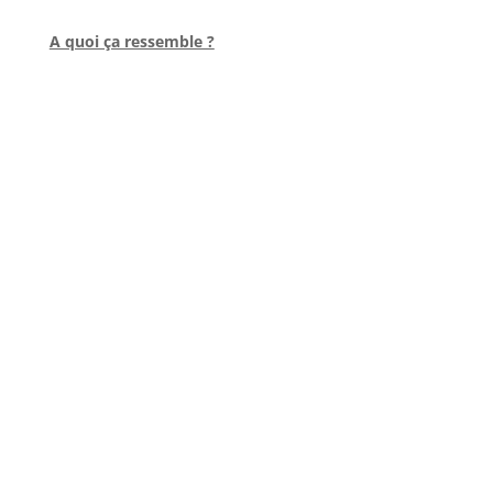
l
A quoi ça ressemble ?
l
l