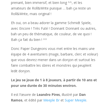
prenant, bien immersif, et bien long ^^, et les
amateurs de Roll&Write puisque … bah ça reste un
Roll&Write, mais original !
Eh oui, on a beau adorer la gamme Schmidt Spiele,
avec Encore ! Très Futé ! Donnant Donnant ou autres,
bah un peu de thématique, de couleur, de vie quoi !
Bah ça fait du bien ! ^^
Donc Paper Dungeons vous met entre les mains une
équipe de 4 aventuriers (mage, barbare, clerc et voleur)
que vous devrez mener dans un donjon et surtout les
faire combattre les sbires et monstres qui peuplent
ledit donjon.
Le jeu se joue de 1 à 8 joueurs, à partir de 10 ans et
pour une durée de 30 minutes environ.
Il est l’œuvre de
Leandro Pires
, illustré par
Dan
Ramos
, et édité par
Meeple Br
et
Super Meeple
.