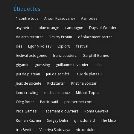
Étiquettes
1 contre tous
Anton Kvasovarov
Asmodée
asymétrie
blue orange
campagne
Days of Wonder
de architecturat
Dmitry Pronin
déplacement secret
dés
Egor Nikolaev
Explor8
festival
festival octogones
franz couderc
Garphill Games
gigamic
guessing
guillaume tavernier
Iello
jeu de plateau
jeu de société
Jeux de plateau
Jeux de société
Kickstarter
Kristina Soozar
land crawling
michael munoz
Mikhail Topta
Oleg Rotar
Participatif
philibertnet.com
Pixie Games
Placement d'ouvriers
Roma Gewska
Roman Kuzmin
Sergey Dulin
sj mcdonald
The Mico
truc&write
Valeriya Sadovaya
victor dulon