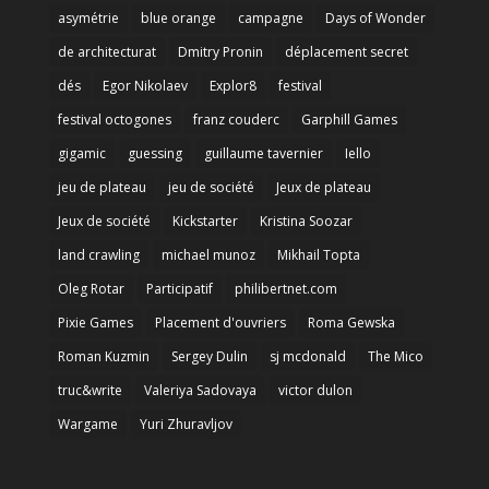
asymétrie
blue orange
campagne
Days of Wonder
de architecturat
Dmitry Pronin
déplacement secret
dés
Egor Nikolaev
Explor8
festival
festival octogones
franz couderc
Garphill Games
gigamic
guessing
guillaume tavernier
Iello
jeu de plateau
jeu de société
Jeux de plateau
Jeux de société
Kickstarter
Kristina Soozar
land crawling
michael munoz
Mikhail Topta
Oleg Rotar
Participatif
philibertnet.com
Pixie Games
Placement d'ouvriers
Roma Gewska
Roman Kuzmin
Sergey Dulin
sj mcdonald
The Mico
truc&write
Valeriya Sadovaya
victor dulon
Wargame
Yuri Zhuravljov