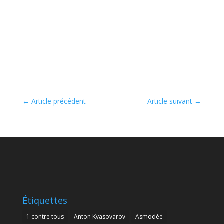
←
Article précédent
Article suivant
→
Étiquettes
1 contre tous
Anton Kvasovarov
Asmodée