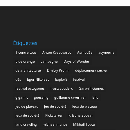
Étiquettes
1 contre tous
Anton Kvasovarov
Asmodée
asymétrie
blue orange
campagne
Days of Wonder
de architecturat
Dmitry Pronin
déplacement secret
dés
Egor Nikolaev
Explor8
festival
festival octogones
franz couderc
Garphill Games
gigamic
guessing
guillaume tavernier
Iello
jeu de plateau
jeu de société
Jeux de plateau
Jeux de société
Kickstarter
Kristina Soozar
land crawling
michael munoz
Mikhail Topta