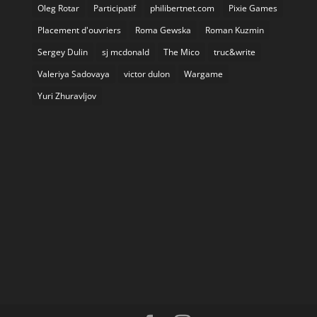
Oleg Rotar
Participatif
philibertnet.com
Pixie Games
Placement d'ouvriers
Roma Gewska
Roman Kuzmin
Sergey Dulin
sj mcdonald
The Mico
truc&write
Valeriya Sadovaya
victor dulon
Wargame
Yuri Zhuravljov