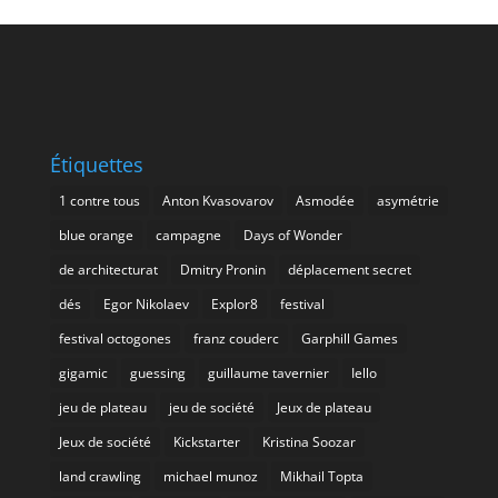
Étiquettes
1 contre tous
Anton Kvasovarov
Asmodée
asymétrie
blue orange
campagne
Days of Wonder
de architecturat
Dmitry Pronin
déplacement secret
dés
Egor Nikolaev
Explor8
festival
festival octogones
franz couderc
Garphill Games
gigamic
guessing
guillaume tavernier
Iello
jeu de plateau
jeu de société
Jeux de plateau
Jeux de société
Kickstarter
Kristina Soozar
land crawling
michael munoz
Mikhail Topta