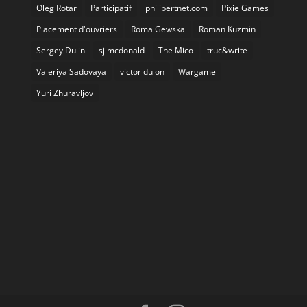
Oleg Rotar
Participatif
philibertnet.com
Pixie Games
Placement d'ouvriers
Roma Gewska
Roman Kuzmin
Sergey Dulin
sj mcdonald
The Mico
truc&write
Valeriya Sadovaya
victor dulon
Wargame
Yuri Zhuravljov