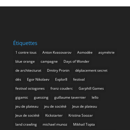
Étiquettes
1 contre tous
Anton Kvasovarov
Asmodée
asymétrie
blue orange
campagne
Days of Wonder
de architecturat
Dmitry Pronin
déplacement secret
dés
Egor Nikolaev
Explor8
festival
festival octogones
franz couderc
Garphill Games
gigamic
guessing
guillaume tavernier
Iello
jeu de plateau
jeu de société
Jeux de plateau
Jeux de société
Kickstarter
Kristina Soozar
land crawling
michael munoz
Mikhail Topta