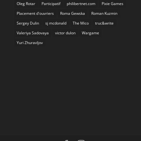
Oleg Rotar
Participatif
philibertnet.com
Pixie Games
Placement d'ouvriers
Roma Gewska
Roman Kuzmin
Sergey Dulin
sj mcdonald
The Mico
truc&write
Valeriya Sadovaya
victor dulon
Wargame
Yuri Zhuravljov