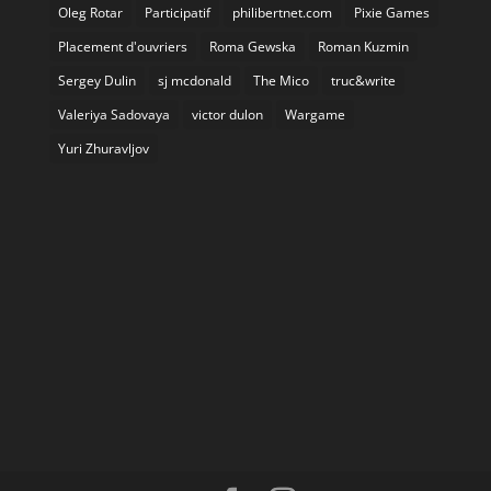
Oleg Rotar
Participatif
philibertnet.com
Pixie Games
Placement d'ouvriers
Roma Gewska
Roman Kuzmin
Sergey Dulin
sj mcdonald
The Mico
truc&write
Valeriya Sadovaya
victor dulon
Wargame
Yuri Zhuravljov