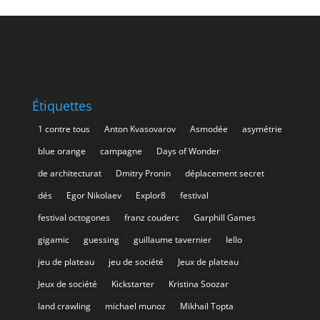
Étiquettes
1 contre tous
Anton Kvasovarov
Asmodée
asymétrie
blue orange
campagne
Days of Wonder
de architecturat
Dmitry Pronin
déplacement secret
dés
Egor Nikolaev
Explor8
festival
festival octogones
franz couderc
Garphill Games
gigamic
guessing
guillaume tavernier
Iello
jeu de plateau
jeu de société
Jeux de plateau
Jeux de société
Kickstarter
Kristina Soozar
land crawling
michael munoz
Mikhail Topta